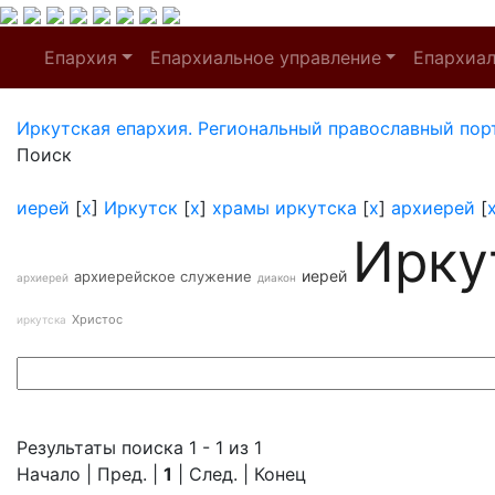
Епархия
Епархиальное управление
Епархиа
Иркутская епархия. Региональный православный пор
Поиск
иерей
[
x
]
Иркутск
[
x
]
храмы иркутска
[
x
]
архиерей
[
Ирку
иерей
архиерейское служение
архиерей
диакон
Христос
иркутска
Результаты поиска 1 - 1 из 1
Начало | Пред. |
1
| След. | Конец