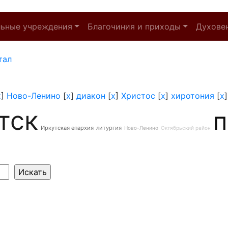
льные учреждения
Благочиния и приходы
Духове
тал
x
]
Ново-Ленино
[
x
]
диакон
[
x
]
Христос
[
x
]
хиротония
[
x
тск
п
Иркутская епархия
литургия
Ново-Ленино
Октябрьский район