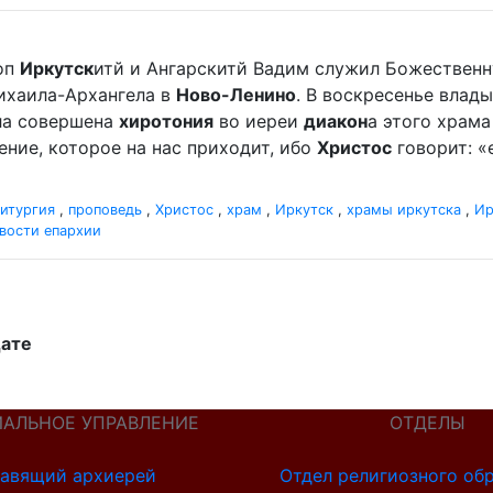
оп
Иркутск
итй и Ангарскитй Вадим служил Божественн
ихаила-Архангела в
Ново-Ленино
. В воскресенье влады
ыла совершена
хиротония
во иереи
диакон
а этого храм
ление, которое на нас приходит, ибо
Христос
говорит: «
итургия
,
проповедь
,
Христос
,
храм
,
Иркутск
,
храмы иркутска
,
Ир
вости епархии
дате
ИАЛЬНОЕ УПРАВЛЕНИЕ
ОТДЕЛЫ
авящий архиерей
Отдел религиозного об