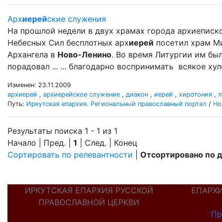
Арх
иерей
ские служения
На прошлой недели в двух храмах города архиеписк
Небесных Сил бесплотных арх
иерей
посетил храм М
Архангела в
Ново-Ленино
. Во время Литургии им б
порадовал ... ... благодарно воспринимать всякое ху
Изменен: 23.11.2009
архиерей
,
архиерейское служение
,
диакон
,
иерей
,
хиротония
,
л
Путь:
Иркутская епархия. Региональный православный портал
/
Но
Результаты поиска 1 - 1 из 1
Начало | Пред. |
1
| След. | Конец
Сортировать по релевантности
|
Отсортировано по 
ИРКУТСКАЯ ЕПАРХИЯ РУССКОЙ
ЕПАРХ
ПРАВОСЛАВНОЙ ЦЕРКВИ
Пр