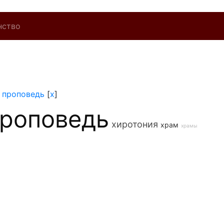
нство
]
проповедь
[
x
]
роповедь
хиротония
храм
храмы