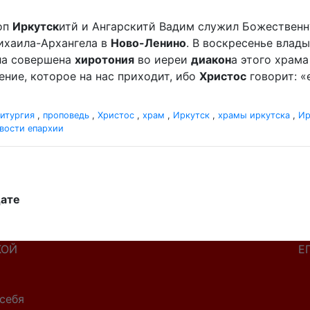
оп
Иркутск
итй и Ангарскитй Вадим служил Божественн
ихаила-Архангела в
Ново-Ленино
. В воскресенье влады
ыла совершена
хиротония
во иереи
диакон
а этого храм
ление, которое на нас приходит, ибо
Христос
говорит: «
итургия
,
проповедь
,
Христос
,
храм
,
Иркутск
,
храмы иркутска
,
Ир
вости епархии
дате
КОЙ
Е
себя