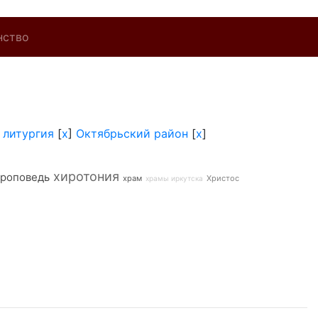
нство
]
литургия
[
x
]
Октябрьский район
[
x
]
хиротония
роповедь
храм
Христос
храмы иркутска