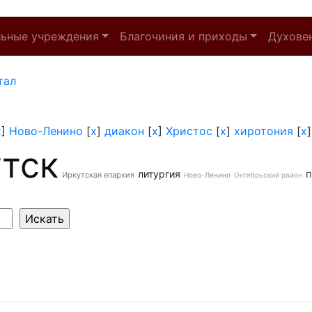
льные учреждения
Благочиния и приходы
Духове
тал
x
]
Ново-Ленино
[
x
]
диакон
[
x
]
Христос
[
x
]
хиротония
[
x
тск
п
литургия
Иркутская епархия
Ново-Ленино
Октябрьский район