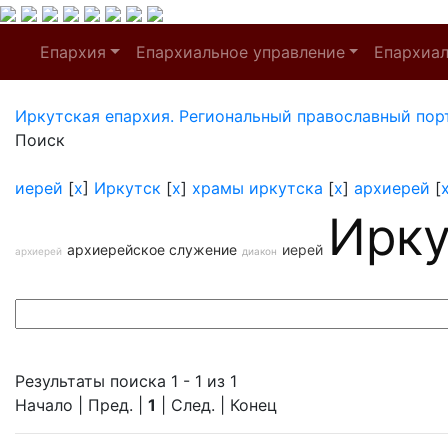
Епархия
Епархиальное управление
Епархиа
Иркутская епархия. Региональный православный пор
Поиск
иерей
[
x
]
Иркутск
[
x
]
храмы иркутска
[
x
]
архиерей
[
Ирку
архиерейское служение
иерей
архиерей
диакон
Результаты поиска 1 - 1 из 1
Начало | Пред. |
1
| След. | Конец