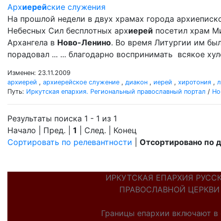
Арх
иерей
ские служения
На прошлой недели в двух храмах города архиеписк
Небесных Сил бесплотных арх
иерей
посетил храм М
Архангела в
Ново-Ленино
. Во время Литургии им б
порадовал ... ... благодарно воспринимать всякое ху
Изменен: 23.11.2009
архиерей
,
архиерейское служение
,
диакон
,
иерей
,
хиротония
,
л
Путь:
Иркутская епархия. Региональный православный портал
/
Но
Результаты поиска 1 - 1 из 1
Начало | Пред. |
1
| След. | Конец
Сортировать по релевантности
|
Отсортировано по 
ИРКУТСКАЯ ЕПАРХИЯ РУСС
ПРАВОСЛАВНОЙ ЦЕРКВИ
Границы епархии включают в 