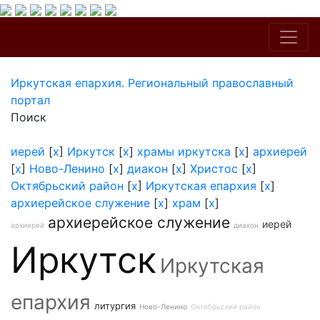
Иркутская епархия. Региональный православный
портал
Поиск
иерей
[
x
]
Иркутск
[
x
]
храмы иркутска
[
x
]
архиерей
[
x
]
Ново-Ленино
[
x
]
диакон
[
x
]
Христос
[
x
]
Октябрьский район
[
x
]
Иркутская епархия
[
x
]
архиерейское служение
[
x
]
храм
[
x
]
архиерейское служение
иерей
архиерей
диакон
Иркутск
Иркутская
епархия
литургия
Ново-Ленино
Октябрьский район