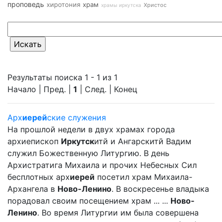
проповедь
хиротония
храм
Христос
храмы иркутска
Результаты поиска 1 - 1 из 1
Начало | Пред. |
1
| След. | Конец
Арх
иерей
ские служения
На прошлой недели в двух храмах города
архиепископ
Иркутск
итй и Ангарскитй Вадим
служил Божественную Литургию. В день
Архистратига Михаила и прочих Небесных Сил
бесплотных арх
иерей
посетил храм Михаила-
Архангела в
Ново-Ленино
. В воскресенье владыка
порадовал своим посещением храм ... ...
Ново-
Ленино
. Во время Литургии им была совершена