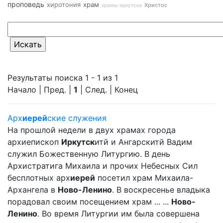
проповедь
хиротония
храм
Христос
храмы иркутска
Результаты поиска 1 - 1 из 1
Начало | Пред. |
1
| След. | Конец
Арх
иерей
ские служения
На прошлой недели в двух храмах города
архиепископ
Иркутск
итй и Ангарскитй Вадим
служил Божественную Литургию. В день
Архистратига Михаила и прочих Небесных Сил
бесплотных арх
иерей
посетил храм Михаила-
Архангела в
Ново-Ленино
. В воскресенье владыка
порадовал своим посещением храм ... ...
Ново-
Ленино
. Во время Литургии им была совершена