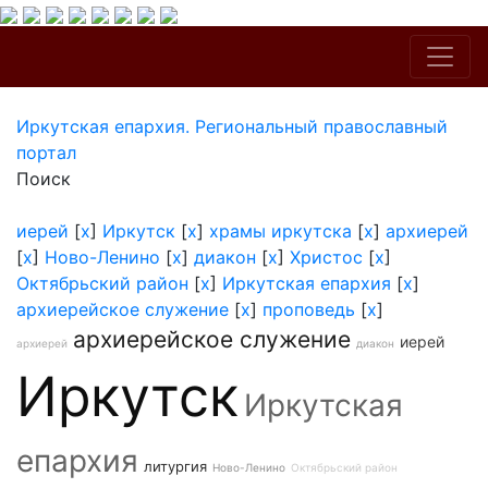
Иркутская епархия. Региональный православный
портал
Поиск
иерей
[
x
]
Иркутск
[
x
]
храмы иркутска
[
x
]
архиерей
[
x
]
Ново-Ленино
[
x
]
диакон
[
x
]
Христос
[
x
]
Октябрьский район
[
x
]
Иркутская епархия
[
x
]
архиерейское служение
[
x
]
проповедь
[
x
]
архиерейское служение
иерей
архиерей
диакон
Иркутск
Иркутская
епархия
литургия
Ново-Ленино
Октябрьский район