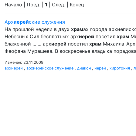
Начало | Пред. |
1
| След. | Конец
Арх
иерей
ские служения
На прошлой недели в двух
храм
ах города архиеписк
Небесных Сил бесплотных арх
иерей
посетил
храм
Ми
блаженной ... ... арх
иерей
посетил
храм
Михаила-Арх
Феофана Мурашева. В воскресенье владыка порадова
Изменен: 23.11.2009
архиерей
,
архиерейское служение
,
диакон
,
иерей
,
хиротония
,
л