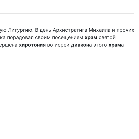
ую Литургию. В день Архистратига Михаила и прочих
дыка порадовал своим посещением
храм
святой
вершена
хиротония
во иереи
диакон
а этого
храм
а