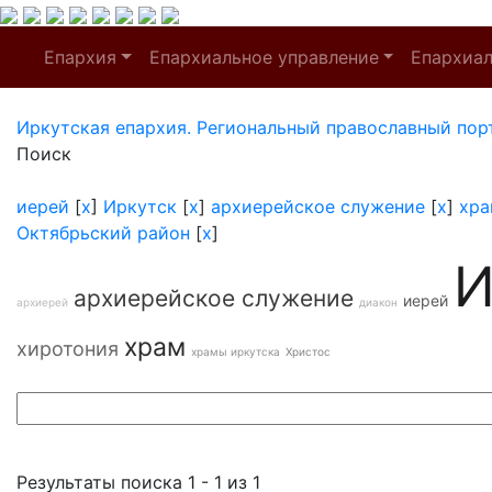
Епархия
Епархиальное управление
Епархиа
Иркутская епархия. Региональный православный пор
Поиск
иерей
[
x
]
Иркутск
[
x
]
архиерейское служение
[
x
]
хра
Октябрьский район
[
x
]
И
архиерейское служение
иерей
архиерей
диакон
храм
хиротония
храмы иркутска
Христос
Результаты поиска 1 - 1 из 1