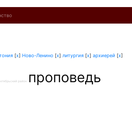
нство
тония
[
x
]
Ново-Ленино
[
x
]
литургия
[
x
]
архиерей
[
x
]
проповедь
ктябрьский район