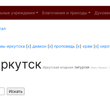
льные учреждения
Благочиния и приходы
Духове
тал
мы иркутска
[
x
]
диакон
[
x
]
проповедь
[
x
]
храм
[
x
]
хиро
ркутск
литургия
Иркутская епархия
Ново-Ленино
О