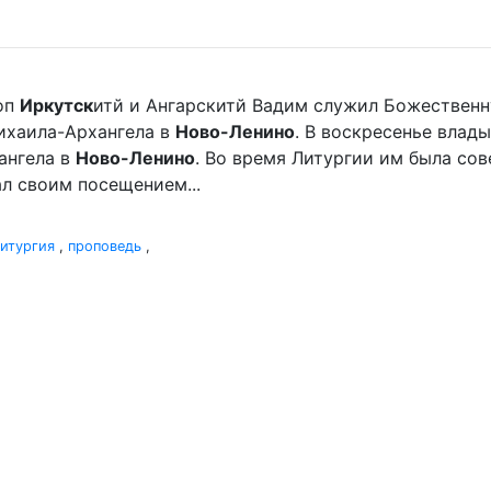
оп
Иркутск
итй и Ангарскитй Вадим служил Божественн
хаила-Архангела в
Ново-Ленино
. В воскресенье вла
ангела в
Ново-Ленино
. Во время Литургии им была со
л своим посещением...
итургия
,
проповедь
,