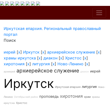
Иркутская епархия. Региональный православный
портал
Поиск
иерей
[
x
]
Иркутск
[
x
]
архиерейское служение
[
x
]
храмы иркутска
[
x
]
диакон
[
x
]
Христос
[
x
]
хиротония
[
x
]
литургия
[
x
]
Ново-Ленино
[
x
]
архиерейское служение
иерей
архиерей
диакон
Иркутск
литургия
Иркутская епархия
Ново-
хиротония
проповедь
храм
Ленино
Октябрьский район
храмы
Христос
иркутска