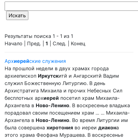
Результаты поиска 1 - 1 из 1
Начало | Пред. |
1
| След. | Конец
Арх
иерей
ские служения
На прошлой недели в двух храмах города
архиепископ
Иркутск
итй и Ангарскитй Вадим
служил Божественную Литургию. В день
Архистратига Михаила и прочих Небесных Сил
бесплотных арх
иерей
посетил храм Михаила-
Архангела в
Ново-Ленино
. В воскресенье владыка
порадовал своим посещением храм ... ... Михаила-
Архангела в
Ново-Ленино
. Во время Литургии им
была совершена
хиротония
во иереи
диакон
а
этого храма Феофана Мурашева. В воскресенье