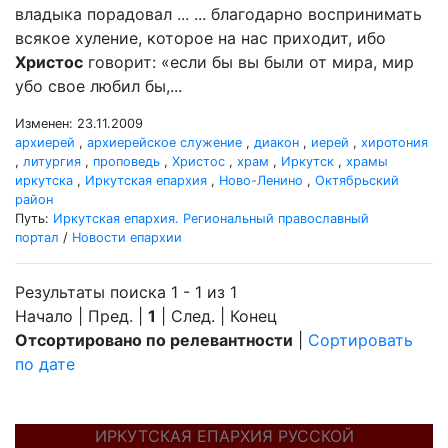
владыка порадовал ... ... благодарно воспринимать
всякое хуление, которое на нас приходит, ибо
Христос
говорит: «если бы вы были от мира, мир
убо свое любил бы,...
Изменен: 23.11.2009
архиерей
,
архиерейское служение
,
диакон
,
иерей
,
хиротония
,
литургия
,
проповедь
,
Христос
,
храм
,
Иркутск
,
храмы
иркутска
,
Иркутская епархия
,
Ново-Ленино
,
Октябрьский
район
Путь:
Иркутская епархия. Региональный православный
портал
/
Новости епархии
Результаты поиска 1 - 1 из 1
Начало | Пред. |
1
| След. | Конец
Отсортировано по релевантности
|
Сортировать
по дате
ИРКУТСКАЯ ЕПАРХИЯ РУССКОЙ