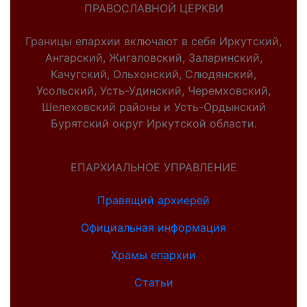
ПРАВОСЛАВНОЙ ЦЕРКВИ
Границы епархии включают в себя Иркутский,
Ангарский, Жигаловский, Заларинский,
Качугский, Ольхонский, Слюдянский,
Усольский, Усть-Удинский, Черемховский,
Шелеховский районы и Усть-Ордынский
Бурятский округ Иркутской области.
ЕПАРХИАЛЬНОЕ УПРАВЛЕНИЕ
Правящий архиерей
Официальная информация
Храмы епархии
Статьи