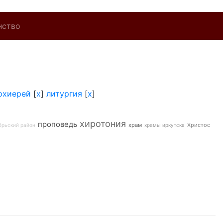
нство
рхиерей
[
x
]
литургия
[
x
]
хиротония
проповедь
храм
Христос
брьский район
храмы иркутска