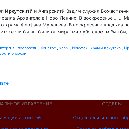
оп
Иркутск
итй и Ангарскитй Вадим служил Божественн
аила-Архангела в Ново-Ленино. В воскресенье ... ... 
го храма Феофана Мурашева. В воскресенье владыка пор
ит: «если бы вы были от мира, мир убо свое любил бы,..
итургия
,
проповедь
,
Христос
,
храм
,
Иркутск
,
храмы иркутска
,
Ир
вости епархии
дате
ИАЛЬНОЕ УПРАВЛЕНИЕ
ОТДЕЛЫ
авящий архиерей
Отдел религиозного об