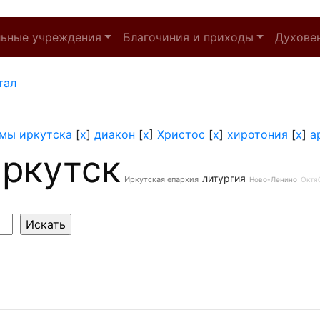
льные учреждения
Благочиния и приходы
Духове
тал
мы иркутска
[
x
]
диакон
[
x
]
Христос
[
x
]
хиротония
[
x
]
а
ркутск
литургия
Иркутская епархия
Ново-Ленино
Октя