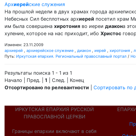
Арх
иерей
ские служения
На прошлой недели в двух храмах города архиеписк
Небесных Сил бесплотных арх
иерей
посетил храм Мих
им была совершена
хиротония
во иереи
диакон
а это
хуление, которое на нас приходит, ибо
Христос
говор
Изменен: 23.11.2009
архиерей
,
архиерейское служение
,
диакон
,
иерей
,
хиротония
,
л
Путь:
Иркутская епархия. Региональный православный портал
/
Но
Результаты поиска 1 - 1 из 1
Начало | Пред. |
1
| След. | Конец
Отсортировано по релевантности
|
Сортировать по 
ИРКУТСКАЯ ЕПАРХИЯ РУССКОЙ
ЕПАРХ
ПРАВОСЛАВНОЙ ЦЕРКВИ
Пр
Границы епархии включают в себя