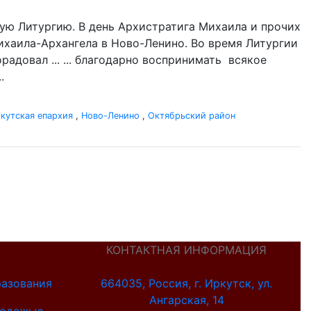
ую Литургию. В день Архистратига Михаила и прочих
Михаила-Архангела в Ново-Ленино. Во время Литургии
адовал ... ... благодарно воспринимать всякое
.
кутская епархия
,
Ново-Ленино
,
Октябрьский район
КОНТАКТНАЯ ИНФОРМАЦИЯ
разования
664035, Россия, г. Иркутск, ул.
Ангарская, 14