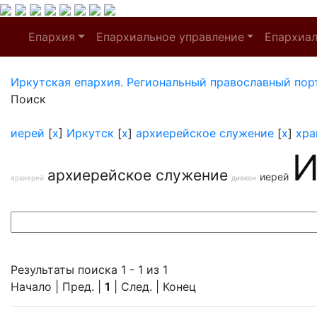
Епархия
Епархиальное управление
Епархиа
Иркутская епархия. Региональный православный пор
Поиск
иерей
[
x
]
Иркутск
[
x
]
архиерейское служение
[
x
]
хра
И
архиерейское служение
иерей
архиерей
диакон
Результаты поиска 1 - 1 из 1
Начало | Пред. |
1
| След. | Конец