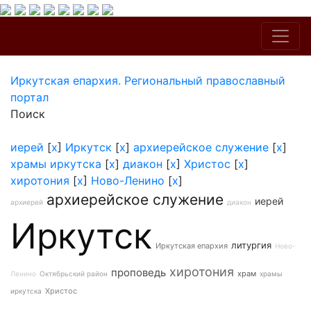
Иркутская епархия. Региональный православный
портал
Поиск
иерей
[
x
]
Иркутск
[
x
]
архиерейское служение
[
x
]
храмы иркутска
[
x
]
диакон
[
x
]
Христос
[
x
]
хиротония
[
x
]
Ново-Ленино
[
x
]
архиерейское служение
иерей
архиерей
диакон
Иркутск
литургия
Иркутская епархия
Ново-
хиротония
проповедь
храм
Ленино
Октябрьский район
храмы
Христос
иркутска