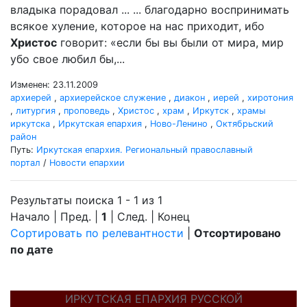
владыка порадовал ... ... благодарно воспринимать
всякое хуление, которое на нас приходит, ибо
Христос
говорит: «если бы вы были от мира, мир
убо свое любил бы,...
Изменен: 23.11.2009
архиерей
,
архиерейское служение
,
диакон
,
иерей
,
хиротония
,
литургия
,
проповедь
,
Христос
,
храм
,
Иркутск
,
храмы
иркутска
,
Иркутская епархия
,
Ново-Ленино
,
Октябрьский
район
Путь:
Иркутская епархия. Региональный православный
портал
/
Новости епархии
Результаты поиска 1 - 1 из 1
Начало | Пред. |
1
| След. | Конец
Сортировать по релевантности
|
Отсортировано
по дате
ИРКУТСКАЯ ЕПАРХИЯ РУССКОЙ