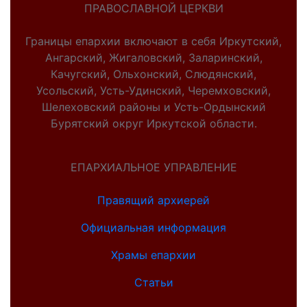
ПРАВОСЛАВНОЙ ЦЕРКВИ
Границы епархии включают в себя Иркутский,
Ангарский, Жигаловский, Заларинский,
Качугский, Ольхонский, Слюдянский,
Усольский, Усть-Удинский, Черемховский,
Шелеховский районы и Усть-Ордынский
Бурятский округ Иркутской области.
ЕПАРХИАЛЬНОЕ УПРАВЛЕНИЕ
Правящий архиерей
Официальная информация
Храмы епархии
Статьи