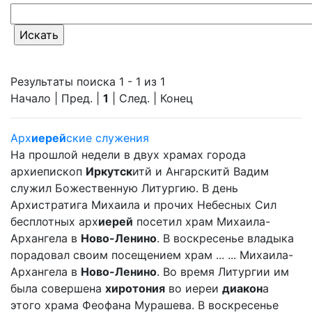
Результаты поиска 1 - 1 из 1
Начало | Пред. |
1
| След. | Конец
Арх
иерей
ские служения
На прошлой недели в двух храмах города
архиепископ
Иркутск
итй и Ангарскитй Вадим
служил Божественную Литургию. В день
Архистратига Михаила и прочих Небесных Сил
бесплотных арх
иерей
посетил храм Михаила-
Архангела в
Ново-Ленино
. В воскресенье владыка
порадовал своим посещением храм ... ... Михаила-
Архангела в
Ново-Ленино
. Во время Литургии им
была совершена
хиротония
во иереи
диакон
а
этого храма Феофана Мурашева. В воскресенье