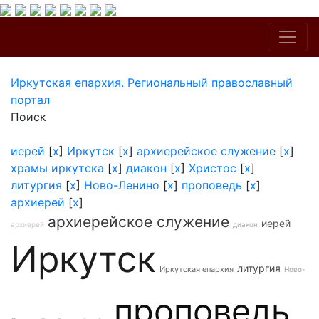
Иркутская епархия. Региональный православный
портал
Поиск
иерей
[
x
]
Иркутск
[
x
]
архиерейское служение
[
x
]
храмы иркутска
[
x
]
диакон
[
x
]
Христос
[
x
]
литургия
[
x
]
Ново-Ленино
[
x
]
проповедь
[
x
]
архиерей
[
x
]
архиерейское служение
иерей
архиерей
диакон
Иркутск
литургия
Иркутская епархия
Ново-
проповедь