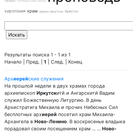
Ленино
Октябрьский район
хиротония
храм
Христос
храмы иркутска
Результаты поиска 1 - 1 из 1
Начало | Пред. |
1
| След. | Конец
Арх
иерей
ские служения
На прошлой недели в двух храмах города
архиепископ
Иркутск
итй и Ангарскитй Вадим
служил Божественную Литургию. В день
Архистратига Михаила и прочих Небесных Сил
бесплотных арх
иерей
посетил храм Михаила-
Архангела в
Ново-Ленино
. В воскресенье владыка
порадовал своим посещением храм ... ...
Ново-