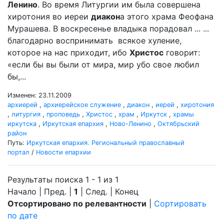
Ленино
. Во время Литургии им была совершена
хиротония во иереи
диакон
а этого храма Феофана
Мурашева. В воскресенье владыка порадовал ... ...
благодарно воспринимать всякое хуление,
которое на нас приходит, ибо
Христос
говорит:
«если бы вы были от мира, мир убо свое любил
бы,...
Изменен: 23.11.2009
архиерей
,
архиерейское служение
,
диакон
,
иерей
,
хиротония
,
литургия
,
проповедь
,
Христос
,
храм
,
Иркутск
,
храмы
иркутска
,
Иркутская епархия
,
Ново-Ленино
,
Октябрьский
район
Путь:
Иркутская епархия. Региональный православный
портал
/
Новости епархии
Результаты поиска 1 - 1 из 1
Начало | Пред. |
1
| След. | Конец
Отсортировано по релевантности
|
Сортировать
по дате