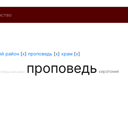
нство
ий район
[
x
]
проповедь
[
x
]
храм
[
x
]
проповедь
хиротония
ктябрьский район