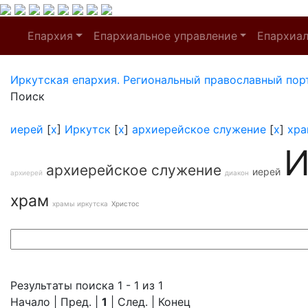
Епархия
Епархиальное управление
Епархиа
Иркутская епархия. Региональный православный пор
Поиск
иерей
[
x
]
Иркутск
[
x
]
архиерейское служение
[
x
]
хра
И
архиерейское служение
иерей
архиерей
диакон
храм
храмы иркутска
Христос
Результаты поиска 1 - 1 из 1
Начало | Пред. |
1
| След. | Конец