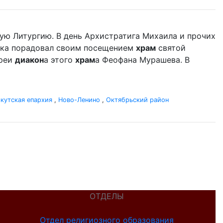
ую Литургию. В день Архистратига Михаила и прочих
дыка порадовал своим посещением
храм
святой
ереи
диакон
а этого
храм
а Феофана Мурашева. В
кутская епархия
,
Ново-Ленино
,
Октябрьский район
ОТДЕЛЫ
Отдел религиозного образования