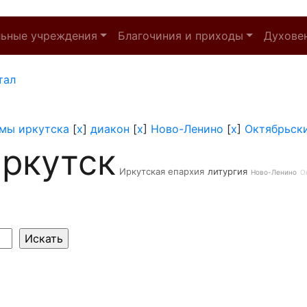
льные учреждения
Благочиния и приходы
Духове
тал
мы иркутска
[
x
]
диакон
[
x
]
Ново-Ленино
[
x
]
Октябрьск
ркутск
Иркутская епархия
литургия
Ново-Ленино
О