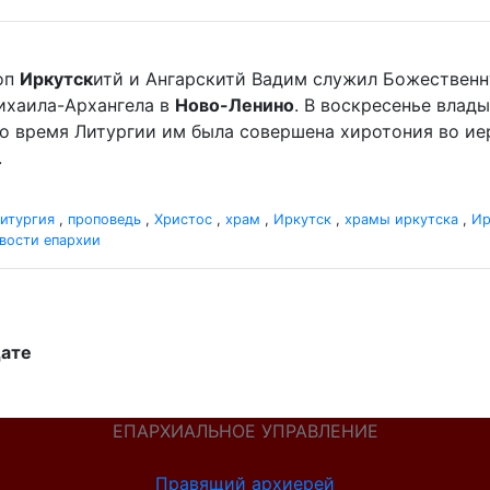
оп
Иркутск
итй и Ангарскитй Вадим служил Божественн
хаила-Архангела в
Ново-Ленино
. В воскресенье вла
Во время Литургии им была совершена хиротония во и
.
итургия
,
проповедь
,
Христос
,
храм
,
Иркутск
,
храмы иркутска
,
Ир
вости епархии
дате
ЕПАРХИАЛЬНОЕ УПРАВЛЕНИЕ
Правящий архиерей