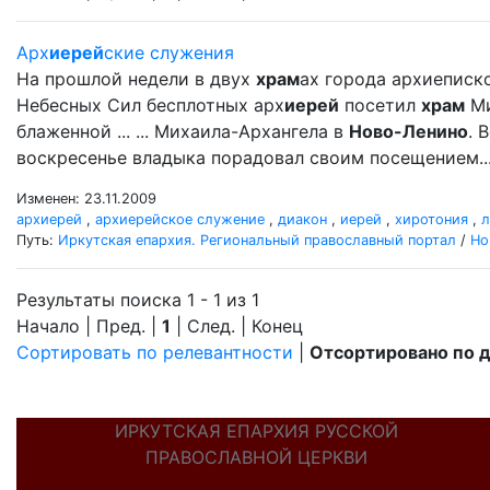
Арх
иерей
ские служения
На прошлой недели в двух
храм
ах города архиеписк
Небесных Сил бесплотных арх
иерей
посетил
храм
Ми
блаженной ... ... Михаила-Архангела в
Ново-Ленино
. 
воскресенье владыка порадовал своим посещением..
Изменен: 23.11.2009
архиерей
,
архиерейское служение
,
диакон
,
иерей
,
хиротония
,
л
Путь:
Иркутская епархия. Региональный православный портал
/
Но
Результаты поиска 1 - 1 из 1
Начало | Пред. |
1
| След. | Конец
Сортировать по релевантности
|
Отсортировано по 
ИРКУТСКАЯ ЕПАРХИЯ РУССКОЙ
ПРАВОСЛАВНОЙ ЦЕРКВИ