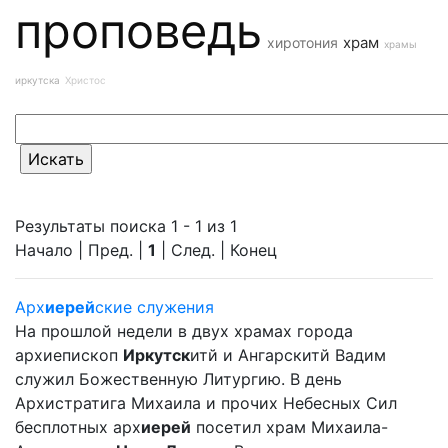
проповедь
храм
хиротония
храмы
иркутска
Христос
Результаты поиска 1 - 1 из 1
Начало | Пред. |
1
| След. | Конец
Арх
иерей
ские служения
На прошлой недели в двух храмах города
архиепископ
Иркутск
итй и Ангарскитй Вадим
служил Божественную Литургию. В день
Архистратига Михаила и прочих Небесных Сил
бесплотных арх
иерей
посетил храм Михаила-