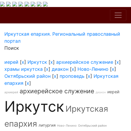
Иркутская епархия. Региональный православный
портал
Поиск
иерей
[
x
]
Иркутск
[
x
]
архиерейское служение
[
x
]
храмы иркутска
[
x
]
диакон
[
x
]
Ново-Ленино
[
x
]
Октябрьский район
[
x
]
проповедь
[
x
]
Иркутская
епархия
[
x
]
архиерейское служение
иерей
архиерей
диакон
Иркутск
Иркутская
епархия
литургия
Ново-Ленино
Октябрьский район