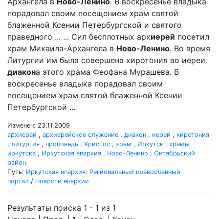
Архангела в
Ново-Ленино
. В воскресенье владыка
порадовал своим посещением храм святой
блаженной Ксении Петербургской и святого
праведного ... ... Сил бесплотных арх
иерей
посетил
храм Михаила-Архангела в
Ново-Ленино
. Во время
Литургии им была совершена хиротония во иереи
диакон
а этого храма Феофана Мурашева. В
воскресенье владыка порадовал своим
посещением храм святой блаженной Ксении
Петербургской ...
Изменен: 23.11.2009
архиерей
,
архиерейское служение
,
диакон
,
иерей
,
хиротония
,
литургия
,
проповедь
,
Христос
,
храм
,
Иркутск
,
храмы
иркутска
,
Иркутская епархия
,
Ново-Ленино
,
Октябрьский
район
Путь:
Иркутская епархия. Региональный православный
портал
/
Новости епархии
Результаты поиска 1 - 1 из 1