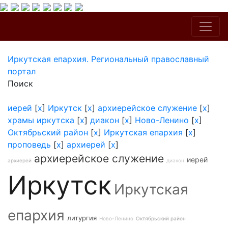
Иркутская епархия. Региональный православный
портал
Поиск
иерей
[
x
]
Иркутск
[
x
]
архиерейское служение
[
x
]
храмы иркутска
[
x
]
диакон
[
x
]
Ново-Ленино
[
x
]
Октябрьский район
[
x
]
Иркутская епархия
[
x
]
проповедь
[
x
]
архиерей
[
x
]
архиерейское служение
иерей
архиерей
диакон
Иркутск
Иркутская
епархия
литургия
Ново-Ленино
Октябрьский район