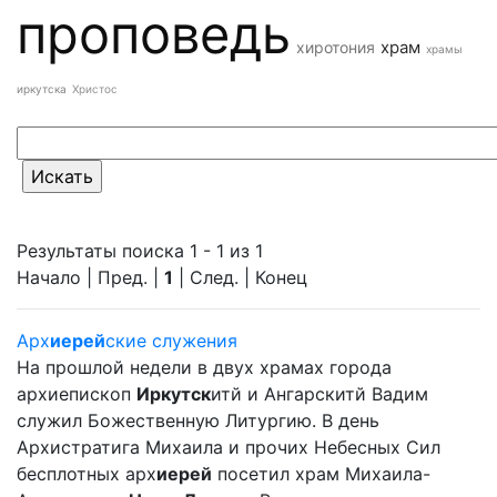
проповедь
храм
хиротония
храмы
иркутска
Христос
Результаты поиска 1 - 1 из 1
Начало | Пред. |
1
| След. | Конец
Арх
иерей
ские служения
На прошлой недели в двух храмах города
архиепископ
Иркутск
итй и Ангарскитй Вадим
служил Божественную Литургию. В день
Архистратига Михаила и прочих Небесных Сил
бесплотных арх
иерей
посетил храм Михаила-