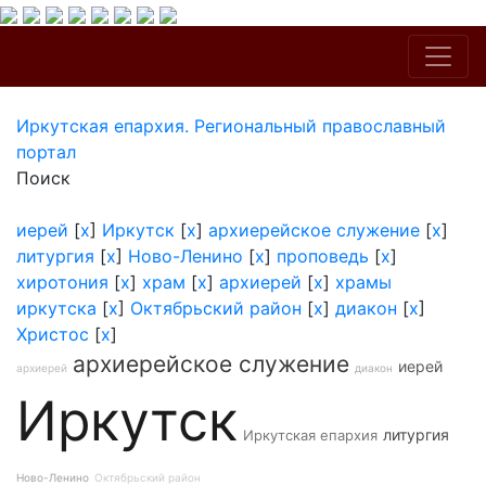
Иркутская епархия. Региональный православный
портал
Поиск
иерей
[
x
]
Иркутск
[
x
]
архиерейское служение
[
x
]
литургия
[
x
]
Ново-Ленино
[
x
]
проповедь
[
x
]
хиротония
[
x
]
храм
[
x
]
архиерей
[
x
]
храмы
иркутска
[
x
]
Октябрьский район
[
x
]
диакон
[
x
]
Христос
[
x
]
архиерейское служение
иерей
архиерей
диакон
Иркутск
литургия
Иркутская епархия
Ново-Ленино
Октябрьский район