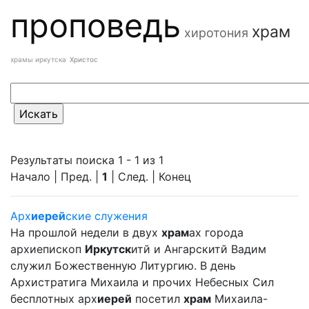
проповедь
храм
хиротония
храмы иркутска
Христос
Результаты поиска 1 - 1 из 1
Начало | Пред. |
1
| След. | Конец
Арх
иерей
ские служения
На прошлой недели в двух
храм
ах города
архиепископ
Иркутск
итй и Ангарскитй Вадим
служил Божественную Литургию. В день
Архистратига Михаила и прочих Небесных Сил
бесплотных арх
иерей
посетил
храм
Михаила-