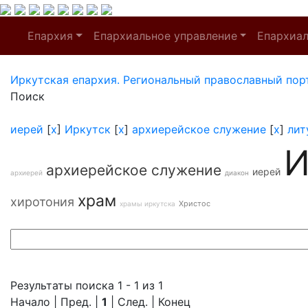
Епархия
Епархиальное управление
Епархиа
Иркутская епархия. Региональный православный пор
Поиск
иерей
[
x
]
Иркутск
[
x
]
архиерейское служение
[
x
]
лит
И
архиерейское служение
иерей
архиерей
диакон
храм
хиротония
Христос
храмы иркутска
Результаты поиска 1 - 1 из 1
Начало | Пред. |
1
| След. | Конец