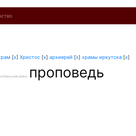
нство
храм
[
x
]
Христос
[
x
]
архиерей
[
x
]
храмы иркутска
[
x
]
проповедь
ктябрьский район