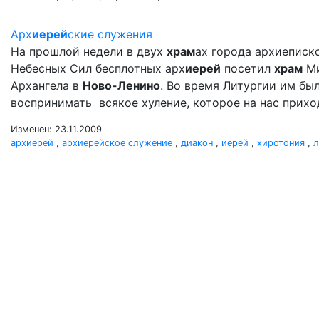
Арх
иерей
ские служения
На прошлой недели в двух
храм
ах города архиеписк
Небесных Сил бесплотных арх
иерей
посетил
храм
Ми
Архангела в
Ново-Ленино
. Во время Литургии им б
воспринимать всякое хуление, которое на нас прихо
Изменен: 23.11.2009
архиерей
,
архиерейское служение
,
диакон
,
иерей
,
хиротония
,
л