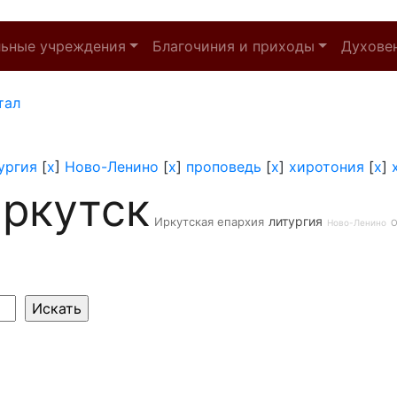
льные учреждения
Благочиния и приходы
Духове
тал
ургия
[
x
]
Ново-Ленино
[
x
]
проповедь
[
x
]
хиротония
[
x
]
ркутск
литургия
Иркутская епархия
Ново-Ленино
О