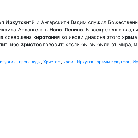
оп
Иркутск
итй и Ангарскитй Вадим служил Божественн
хаила-Архангела в
Ново-Ленино
. В воскресенье вла
ыла совершена
хиротония
во иереи диакона этого
храм
а
дит, ибо
Христос
говорит: «если бы вы были от мира, ми
итургия
,
проповедь
,
Христос
,
храм
,
Иркутск
,
храмы иркутска
,
Ир