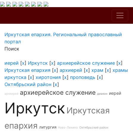
Иркутская епархия. Региональный православный
портал
Поиск
иерей
[
x
]
Иркутск
[
x
]
архиерейское служение
[
x
]
Иркутская епархия
[
x
]
архиерей
[
x
]
храм
[
x
]
храмы
иркутска
[
x
]
хиротония
[
x
]
проповедь
[
x
]
Октябрьский район
[
x
]
архиерейское служение
иерей
архиерей
диакон
Иркутск
Иркутская
епархия
литургия
Ново-Ленино
Октябрьский район