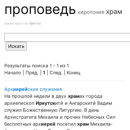
проповедь
храм
хиротония
храмы иркутска
Христос
Результаты поиска 1 - 1 из 1
Начало | Пред. |
1
| След. | Конец
Арх
иерей
ские служения
На прошлой недели в двух
храм
ах города
архиепископ
Иркутск
итй и Ангарскитй Вадим
служил Божественную Литургию. В день
Архистратига Михаила и прочих Небесных Сил
бесплотных арх
иерей
посетил
храм
Михаила-