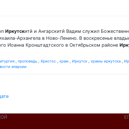
оп
Иркутск
итй и Ангарскитй Вадим служил Божественн
хаила-Архангела в Ново-Ленино. В воскресенье влад
ного Иоанна Кронштадтского в Октябрьском районе
Ирк
итургия
,
проповедь
,
Христос
,
храм
,
Иркутск
,
храмы иркутска
,
Ир
вости епархии
дате
КОЙ
Е