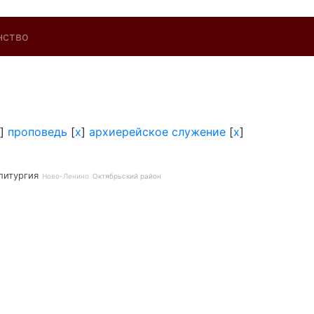
нство
]
проповедь
[
x
]
архиерейское служение
[
x
]
литургия
Ново-Ленино
Октябрьский район