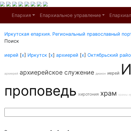
Епархия
Епархиальное управление
Епархиа
Иркутская епархия. Региональный православный пор
Поиск
иерей
[
x
]
Иркутск
[
x
]
архиерей
[
x
]
Октябрьский райо
И
архиерейское служение
иерей
архиерей
диакон
проповедь
храм
хиротония
храмы и