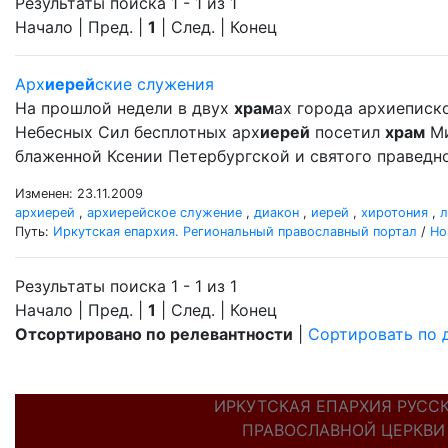
Результаты поиска 1 - 1 из 1
Начало | Пред. |
1
| След. | Конец
Арх
иерей
ские служения
На прошлой недели в двух
храм
ах города архиеписк
Небесных Сил бесплотных арх
иерей
посетил
храм
Ми
блаженной Ксении Петербургской и святого правед
Изменен: 23.11.2009
архиерей
,
архиерейское служение
,
диакон
,
иерей
,
хиротония
,
л
Путь:
Иркутская епархия. Региональный православный портал
/
Но
Результаты поиска 1 - 1 из 1
Начало | Пред. |
1
| След. | Конец
Отсортировано по релевантности
|
Сортировать по 
ИРКУТСКАЯ ЕПАРХИЯ РУСС
ПРАВОСЛАВНОЙ ЦЕРКВИ