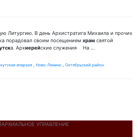
ую Литургию. В день Архистратига Михаила и прочих
ыка порадовал своим посещением
храм
святой
утск
а. Арх
иерей
ские служения На ...
кутская епархия
,
Ново-Ленино
,
Октябрьский район
ПАРХИАЛЬНОЕ УПРАВЛЕНИЕ