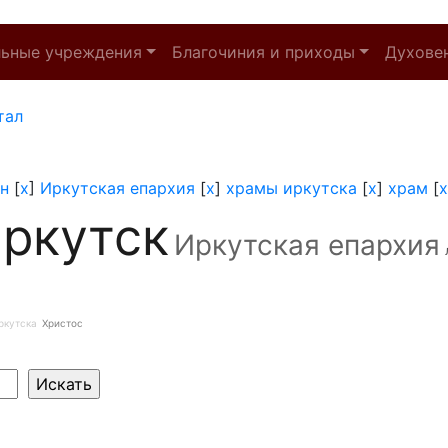
льные учреждения
Благочиния и приходы
Духове
тал
н
[
x
]
Иркутская епархия
[
x
]
храмы иркутска
[
x
]
храм
[
x
ркутск
Иркутская епархия
ркутска
Христос