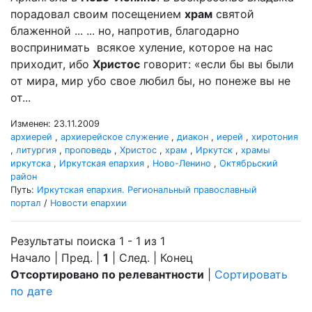
порадовал своим посещением
храм
святой
блаженной ... ... но, напротив, благодарно
воспринимать всякое хуление, которое на нас
приходит, ибо
Христос
говорит: «если бы вы были
от мира, мир убо свое любил бы, но понеже вы не
от...
Изменен: 23.11.2009
архиерей
,
архиерейское служение
,
диакон
,
иерей
,
хиротония
,
литургия
,
проповедь
,
Христос
,
храм
,
Иркутск
,
храмы
иркутска
,
Иркутская епархия
,
Ново-Ленино
,
Октябрьский
район
Путь:
Иркутская епархия. Региональный православный
портал
/
Новости епархии
Результаты поиска 1 - 1 из 1
Начало | Пред. |
1
| След. | Конец
Отсортировано по релевантности
|
Сортировать
по дате