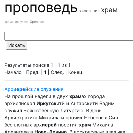
проповедь
храм
хиротония
Христос
храмы иркутска
Результаты поиска 1 - 1 из 1
Начало | Пред. |
1
| След. | Конец
Арх
иерей
ские служения
На прошлой недели в двух
храм
ах города
архиепископ
Иркутск
итй и Ангарскитй Вадим
служил Божественную Литургию. В день
Архистратига Михаила и прочих Небесных Сил
бесплотных арх
иерей
посетил
храм
Михаила-
Архангела в
Ново-Ленино
. В воскресенье владыка