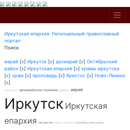
Иркутская епархия. Региональный православный
портал
Поиск
иерей
[
x
]
Иркутск
[
x
]
архиерей
[
x
]
Октябрьский
район
[
x
]
Иркутская епархия
[
x
]
храмы иркутска
[
x
]
храм
[
x
]
проповедь
[
x
]
Христос
[
x
]
Ново-Ленино
[
x
]
иерей
архиерейское служение
архиерей
диакон
Иркутск
Иркутская
епархия
литургия
Ново-Ленино
Октябрьский район