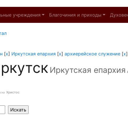
льные учреждения
Благочиния и приходы
Духове
тал
н
[
x
]
Иркутская епархия
[
x
]
архиерейское служение
[
x
ркутск
Иркутская епархия
Христос
ска