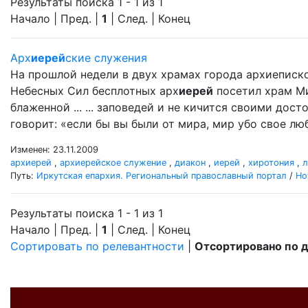
Результаты поиска 1 - 1 из 1
Начало | Пред. |
1
| След. | Конец
Арх
иерей
ские служения
На прошлой недели в двух храмах города архиеписк
Небесных Сил бесплотных арх
иерей
посетил храм Ми
блаженной ... ... заповедей и не кичится своими дос
говорит: «если бы вы были от мира, мир убо свое люби
Изменен: 23.11.2009
архиерей
,
архиерейское служение
,
диакон
,
иерей
,
хиротония
,
л
Путь:
Иркутская епархия. Региональный православный портал
/
Но
Результаты поиска 1 - 1 из 1
Начало | Пред. |
1
| След. | Конец
Сортировать по релевантности
|
Отсортировано по 