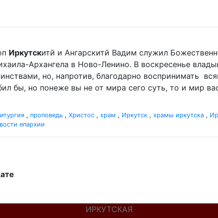
оп
Иркутск
итй и Ангарскитй Вадим служил Божественн
хаила-Архангела в Ново-Ленино. В воскресенье влад
тоинствами, но, напротив, благодарно воспринимать вся
л бы, но понеже вы не от мира сего суть, то и мир вас
итургия
,
проповедь
,
Христос
,
храм
,
Иркутск
,
храмы иркутска
,
Ир
вости епархии
дате
ИРКУТСКАЯ