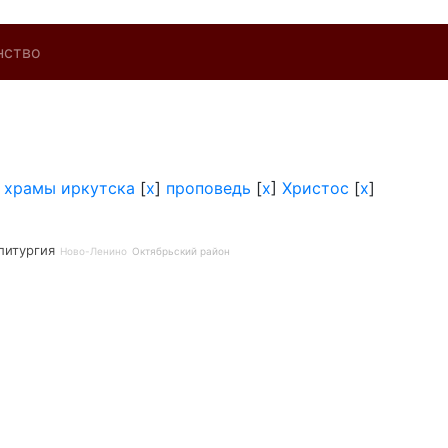
нство
]
храмы иркутска
[
x
]
проповедь
[
x
]
Христос
[
x
]
литургия
Ново-Ленино
Октябрьский район