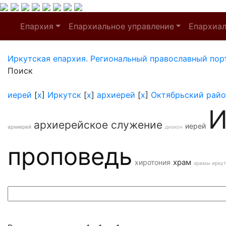
Епархия
Епархиальное управление
Епархиа
Иркутская епархия. Региональный православный пор
Поиск
иерей
[
x
]
Иркутск
[
x
]
архиерей
[
x
]
Октябрьский райо
И
архиерейское служение
иерей
архиерей
диакон
проповедь
храм
хиротония
храмы иркут