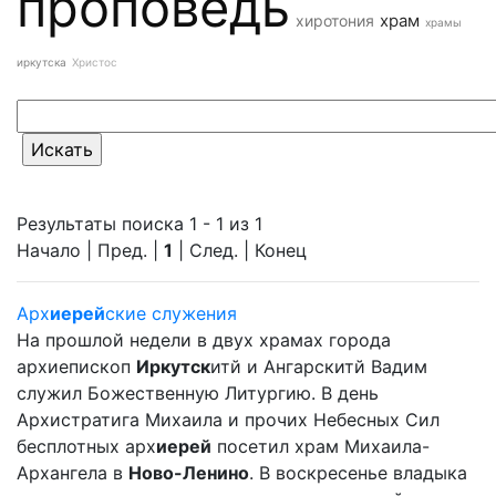
проповедь
храм
хиротония
храмы
иркутска
Христос
Результаты поиска 1 - 1 из 1
Начало | Пред. |
1
| След. | Конец
Арх
иерей
ские служения
На прошлой недели в двух храмах города
архиепископ
Иркутск
итй и Ангарскитй Вадим
служил Божественную Литургию. В день
Архистратига Михаила и прочих Небесных Сил
бесплотных арх
иерей
посетил храм Михаила-
Архангела в
Ново-Ленино
. В воскресенье владыка