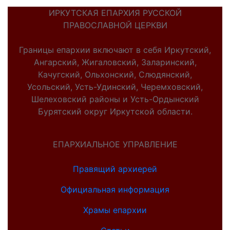
ИРКУТСКАЯ ЕПАРХИЯ РУССКОЙ
ПРАВОСЛАВНОЙ ЦЕРКВИ
Границы епархии включают в себя Иркутский,
Ангарский, Жигаловский, Заларинский,
Качугский, Ольхонский, Слюдянский,
Усольский, Усть-Удинский, Черемховский,
Шелеховский районы и Усть-Ордынский
Бурятский округ Иркутской области.
ЕПАРХИАЛЬНОЕ УПРАВЛЕНИЕ
Правящий архиерей
Официальная информация
Храмы епархии