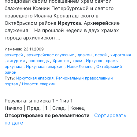
порадовал своим посещением храм святой
блаженной Ксении Петербургской и святого
праведного Иоанна Кронштадтского в
Октябрьском районе
Иркутск
а. Арх
иерей
ские
служения На прошлой недели в двух храмах
города архиепископ ...
Изменен: 23.11.2009
архиерей
,
архиерейское служение
,
диакон
,
иерей
,
хиротония
,
литургия
,
проповедь
,
Христос
,
храм
,
Иркутск
,
храмы
иркутска
,
Иркутская епархия
,
Ново-Ленино
,
Октябрьский
район
Путь:
Иркутская епархия. Региональный православный
портал
/
Новости епархии
Результаты поиска 1 - 1 из 1
Начало | Пред. |
1
| След. | Конец
Отсортировано по релевантности
|
Сортировать
по дате