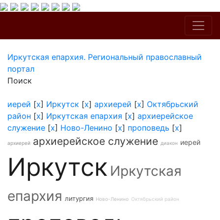
Иркутская епархия. Региональный православный
портал
Поиск
иерей
[
x
]
Иркутск
[
x
]
архиерей
[
x
]
Октябрьский
район
[
x
]
Иркутская епархия
[
x
]
архиерейское
служение
[
x
]
Ново-Ленино
[
x
]
проповедь
[
x
]
архиерейское служение
иерей
архиерей
диакон
Иркутск
Иркутская
епархия
литургия
Ново-Ленино
Октябрьский район