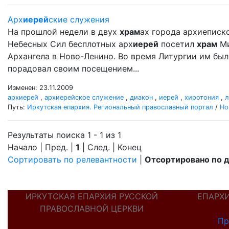
Арх
иерей
ские служения
На прошлой недели в двух
храм
ах города архиеписк
Небесных Сил бесплотных арх
иерей
посетил
храм
Ми
Архангела в Ново-Ленино. Во время Литургии им бы
порадовал своим посещением...
Изменен: 23.11.2009
архиерей
,
архиерейское служение
,
диакон
,
иерей
,
хиротония
,
л
Путь:
Иркутская епархия. Региональный православный портал
/
Но
Результаты поиска 1 - 1 из 1
Начало | Пред. |
1
| След. | Конец
Сортировать по релевантности
|
Отсортировано по 
ИРКУТСКАЯ ЕПАРХИЯ РУССКОЙ
ЕПАРХ
ПРАВОСЛАВНОЙ ЦЕРКВИ
Пр