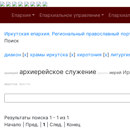
Епархия
Епархиальное управление
Епархиа
Иркутская епархия. Региональный православный пор
Поиск
диакон
[
x
]
храмы иркутска
[
x
]
хиротония
[
x
]
литурги
архиерейское служение
Ир
иерей
архиерей
диакон
иркутска
Христос
Результаты поиска 1 - 1 из 1
Начало | Пред. |
1
| След. | Конец