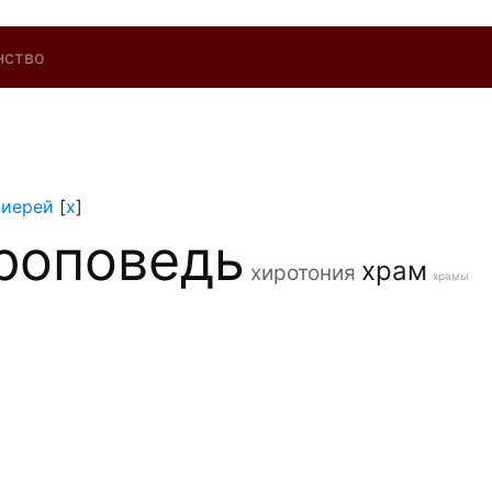
нство
]
иерей
[
x
]
роповедь
храм
хиротония
храмы