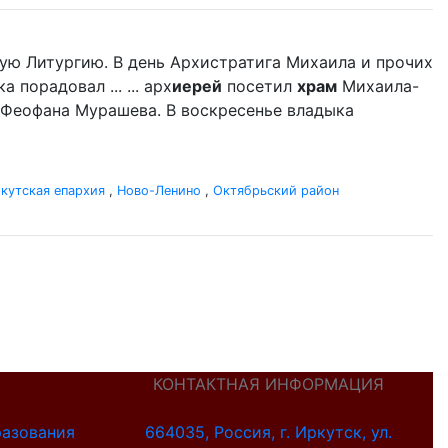
ую Литургию. В день Архистратига Михаила и прочих
порадовал ... ... арх
иерей
посетил
храм
Михаила-
 Феофана Мурашева. В воскресенье владыка
кутская епархия
,
Ново-Ленино
,
Октябрьский район
КОНТАКТНАЯ ИНФОРМАЦИЯ
разования
664035, Россия, г. Иркутск, ул.