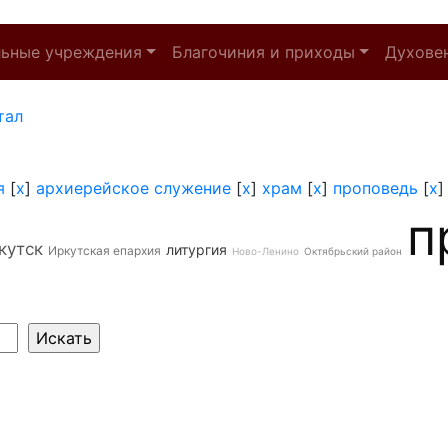
льные учреждения
Благочиния и приходы
Духове
тал
я
[
x
]
архиерейское служение
[
x
]
храм
[
x
]
проповедь
[
x
п
кутск
литургия
Иркутская епархия
Ново-Ленино
Октябрьский район