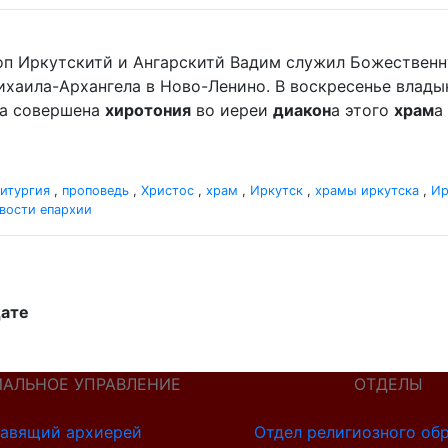
оп Иркутскитй и Ангарскитй Вадим служил Божественн
хаила-Архангела в Ново-Ленино. В воскресенье владыка 
ла совершена
хиротония
во иереи
диакон
а этого
храм
а
итургия
,
проповедь
,
Христос
,
храм
,
Иркутск
,
храмы иркутска
,
Ир
вости епархии
дате
ИАЛЬНОЕ УПРАВЛЕНИЕ
ОТДЕЛЫ
авящий архиерей
Отдел религиозного об