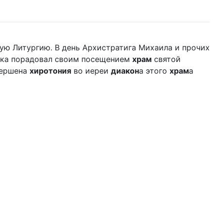
ую Литургию. В день Архистратига Михаила и прочих
дыка порадовал своим посещением
храм
святой
вершена
хиротония
во иереи
диакон
а этого
храм
а