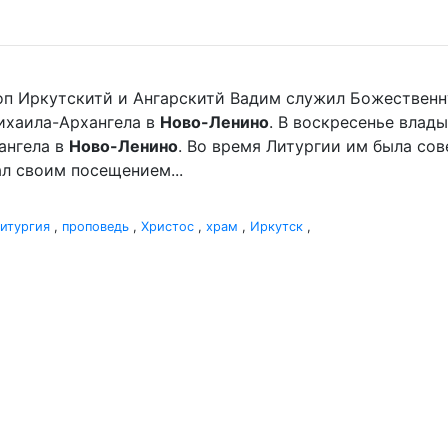
оп Иркутскитй и Ангарскитй Вадим служил Божественн
хаила-Архангела в
Ново-Ленино
. В воскресенье вла
ангела в
Ново-Ленино
. Во время Литургии им была со
л своим посещением...
итургия
,
проповедь
,
Христос
,
храм
,
Иркутск
,