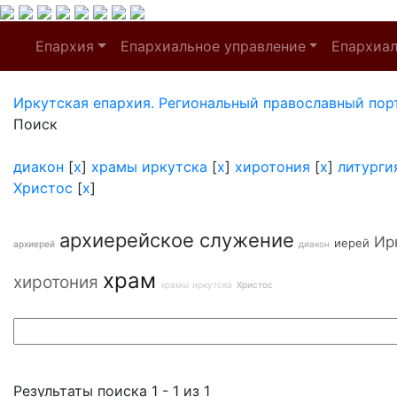
Епархия
Епархиальное управление
Епархиа
Иркутская епархия. Региональный православный пор
Поиск
диакон
[
x
]
храмы иркутска
[
x
]
хиротония
[
x
]
литурги
Христос
[
x
]
архиерейское служение
Ир
иерей
архиерей
диакон
храм
хиротония
храмы иркутска
Христос
Результаты поиска 1 - 1 из 1