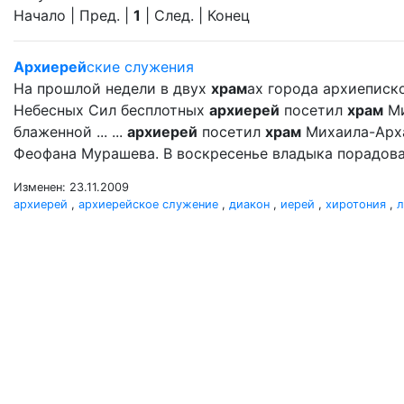
Начало | Пред. |
1
| След. | Конец
Архиерей
ские служения
На прошлой недели в двух
храм
ах города архиеписк
Небесных Сил бесплотных
архиерей
посетил
храм
Ми
блаженной ... ...
архиерей
посетил
храм
Михаила-Арх
Феофана Мурашева. В воскресенье владыка порадова
Изменен: 23.11.2009
архиерей
,
архиерейское служение
,
диакон
,
иерей
,
хиротония
,
л