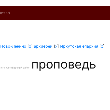
нство
]
Ново-Ленино
[
x
]
архиерей
[
x
]
Иркутская епархия
[
x
]
проповедь
нино
Октябрьский район