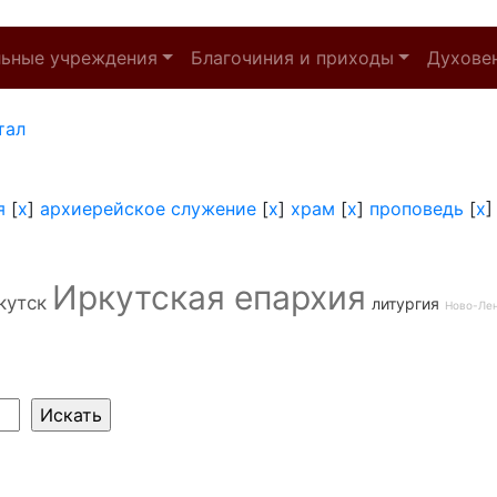
льные учреждения
Благочиния и приходы
Духове
тал
я
[
x
]
архиерейское служение
[
x
]
храм
[
x
]
проповедь
[
x
Иркутская епархия
кутск
литургия
Ново-Ле