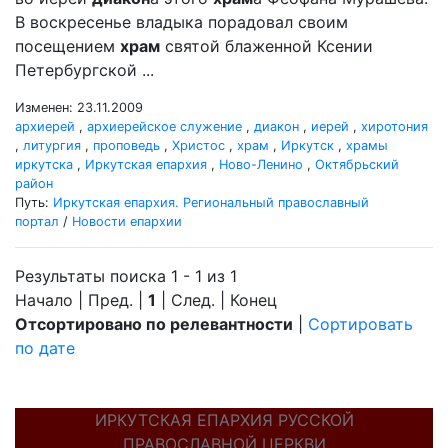
В воскресенье владыка порадовал своим
посещением
храм
святой блаженной Ксении
Петербургской ...
Изменен: 23.11.2009
архиерей
,
архиерейское служение
,
диакон
,
иерей
,
хиротония
,
литургия
,
проповедь
,
Христос
,
храм
,
Иркутск
,
храмы
иркутска
,
Иркутская епархия
,
Ново-Ленино
,
Октябрьский
район
Путь:
Иркутская епархия. Региональный православный
портал
/
Новости епархии
Результаты поиска 1 - 1 из 1
Начало | Пред. |
1
| След. | Конец
Отсортировано по релевантности
|
Сортировать
по дате
ИРКУТСКАЯ ЕПАРХИЯ РУССКОЙ
ПРАВОСЛАВНОЙ ЦЕРКВИ