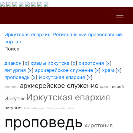
Иркутская епархия. Региональный православный
портал
Поиск
диакон
[
x
]
храмы иркутска
[
x
]
хиротония
[
x
]
литургия
[
x
]
архиерейское служение
[
x
]
храм
[
x
]
проповедь
[
x
]
Иркутская епархия
[
x
]
архиерейское служение
иерей
архиерей
диакон
Иркутская епархия
Иркутск
литургия
Ново-Ленино
Октябрьский район
проповедь
хиротония