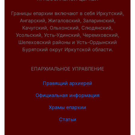
Границы епархии включают в себя Иркутский,
Ангарский, Жигаловский, Заларинский,
Качугский, Ольхонский, Слюдянский,
Усольский, Усть-Удинский, Черемховский,
Шелеховский районы и Усть-Ордынский
Бурятский округ Иркутской области.
ЕПАРХИАЛЬНОЕ УПРАВЛЕНИЕ
Правящий архиерей
Официальная информация
Храмы епархии
Статьи