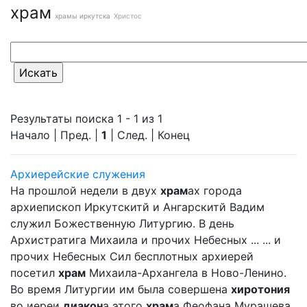
храм
храмы иркутска
Христос
Результаты поиска 1 - 1 из 1
Начало | Пред. |
1
| След. | Конец
Архиерейские служения
На прошлой недели в двух
храм
ах города
архиепископ Иркутскитй и Ангарскитй Вадим
служил Божественную Литургию. В день
Архистратига Михаила и прочих Небесных ... ... и
прочих Небесных Сил бесплотных архиерей
посетил
храм
Михаила-Архангела в Ново-Ленино.
Во время Литургии им была совершена
хиротония
во иереи
диакон
а этого
храм
а Феофана Мурашева.