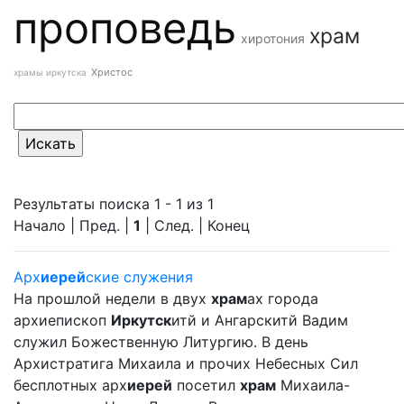
проповедь
храм
хиротония
Христос
храмы иркутска
Результаты поиска 1 - 1 из 1
Начало | Пред. |
1
| След. | Конец
Арх
иерей
ские служения
На прошлой недели в двух
храм
ах города
архиепископ
Иркутск
итй и Ангарскитй Вадим
служил Божественную Литургию. В день
Архистратига Михаила и прочих Небесных Сил
бесплотных арх
иерей
посетил
храм
Михаила-