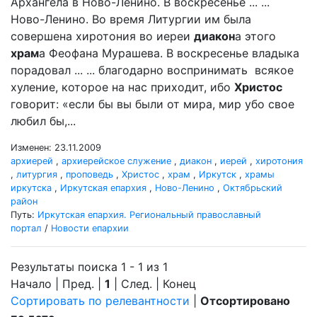
Архангела в Ново-Ленино. В воскресенье ... ...
Ново-Ленино. Во время Литургии им была
совершена хиротония во иереи
диакон
а этого
храм
а Феофана Мурашева. В воскресенье владыка
порадовал ... ... благодарно воспринимать всякое
хуление, которое на нас приходит, ибо
Христос
говорит: «если бы вы были от мира, мир убо свое
любил бы,...
Изменен: 23.11.2009
архиерей
,
архиерейское служение
,
диакон
,
иерей
,
хиротония
,
литургия
,
проповедь
,
Христос
,
храм
,
Иркутск
,
храмы
иркутска
,
Иркутская епархия
,
Ново-Ленино
,
Октябрьский
район
Путь:
Иркутская епархия. Региональный православный
портал
/
Новости епархии
Результаты поиска 1 - 1 из 1
Начало | Пред. |
1
| След. | Конец
Сортировать по релевантности
|
Отсортировано