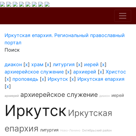
Иркутская епархия. Региональный православный
портал
Поиск
диакон
[
x
]
храм
[
x
]
литургия
[
x
]
иерей
[
x
]
архиерейское служение
[
x
]
архиерей
[
x
]
Христос
[
x
]
проповедь
[
x
]
Иркутск
[
x
]
Иркутская епархия
[
x
]
архиерейское служение
иерей
архиерей
диакон
Иркутск
Иркутская
епархия
литургия
Ново-Ленино
Октябрьский район