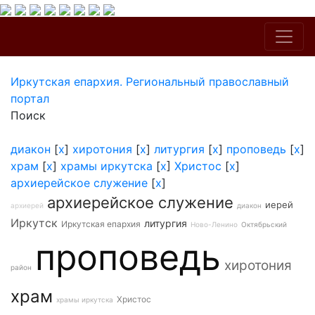
Иркутская епархия. Региональный православный
портал
Поиск
диакон
[
x
]
хиротония
[
x
]
литургия
[
x
]
проповедь
[
x
]
храм
[
x
]
храмы иркутска
[
x
]
Христос
[
x
]
архиерейское служение
[
x
]
архиерейское служение
иерей
архиерей
диакон
Иркутск
литургия
Иркутская епархия
Ново-Ленино
Октябрьский
проповедь
хиротония
район
храм
Христос
храмы иркутска