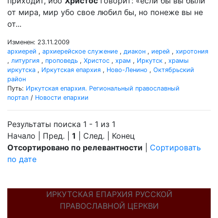
приходит, ибо
Христос
говорит: «если бы вы были
от мира, мир убо свое любил бы, но понеже вы не
от...
Изменен: 23.11.2009
архиерей
,
архиерейское служение
,
диакон
,
иерей
,
хиротония
,
литургия
,
проповедь
,
Христос
,
храм
,
Иркутск
,
храмы
иркутска
,
Иркутская епархия
,
Ново-Ленино
,
Октябрьский
район
Путь:
Иркутская епархия. Региональный православный
портал
/
Новости епархии
Результаты поиска 1 - 1 из 1
Начало | Пред. |
1
| След. | Конец
Отсортировано по релевантности
|
Сортировать
по дате
ИРКУТСКАЯ ЕПАРХИЯ РУССКОЙ
ПРАВОСЛАВНОЙ ЦЕРКВИ