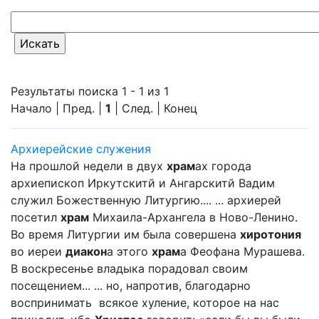
Результаты поиска 1 - 1 из 1
Начало | Пред. |
1
| След. | Конец
Архиерейские служения
На прошлой недели в двух
храм
ах города
архиепископ Иркутскитй и Ангарскитй Вадим
служил Божественную Литургию.... ... архиерей
посетил
храм
Михаила-Архангела в Ново-Ленино.
Во время Литургии им была совершена
хиротония
во иереи
диакон
а этого
храм
а Феофана Мурашева.
В воскресенье владыка порадовал своим
посещением... ... но, напротив, благодарно
воспринимать всякое хуление, которое на нас