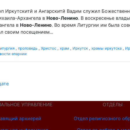
оп Иркутскитй и Ангарскитй Вадим служил Божественн
хаила-Архангела в
Ново-Ленино
. В воскресенье вла
ангела в
Ново-Ленино
. Во время Литургии им была со
л своим посещением...
итургия
,
проповедь
,
Христос
,
храм
,
Иркутск
,
храмы иркутска
,
Ир
вости епархии
дате
ИАЛЬНОЕ УПРАВЛЕНИЕ
ОТДЕЛЫ
авящий архиерей
Отдел религиозного об