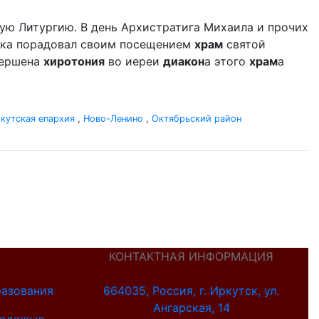
ую Литургию. В день Архистратига Михаила и прочих
дыка порадовал своим посещением
храм
святой
вершена
хиротония
во иереи
диакон
а этого
храм
а
кутская епархия
,
Ново-Ленино
,
Октябрьский район
КОНТАКТНАЯ ИНФОРМАЦИЯ
разования
664035, Россия, г. Иркутск, ул.
Ангарская, 14