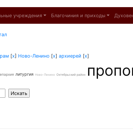
льные учреждения
Благочиния и приходы
Духове
тал
рам
[
x
]
Ново-Ленино
[
x
]
архиерей
[
x
]
пропо
литургия
 епархия
Ново-Ленино
Октябрьский район