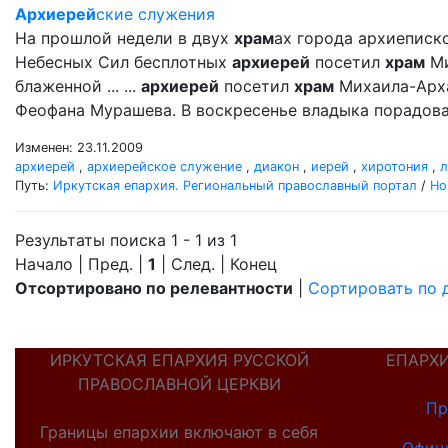
Архиерей
ские служения
На прошлой недели в двух
храм
ах города архиеписк
Небесных Сил бесплотных
архиерей
посетил
храм
Ми
блаженной ... ...
архиерей
посетил
храм
Михаила-Арх
Феофана Мурашева. В воскресенье владыка порадова
Изменен: 23.11.2009
архиерей
,
архиерейское служение
,
диакон
,
иерей
,
хиротония
,
л
Путь:
Иркутская епархия. Региональный православный портал
/
Но
Результаты поиска 1 - 1 из 1
Начало | Пред. |
1
| След. | Конец
Отсортировано по релевантности
|
Сортировать по 
ИРКУТСКАЯ ЕПАРХИЯ РУССКОЙ
ЕПАРХ
ПРАВОСЛАВНОЙ ЦЕРКВИ
Пр
Границы епархии включают в себя