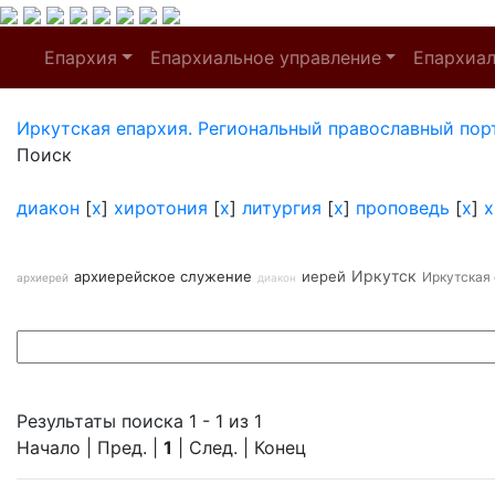
Епархия
Епархиальное управление
Епархиа
Иркутская епархия. Региональный православный пор
Поиск
диакон
[
x
]
хиротония
[
x
]
литургия
[
x
]
проповедь
[
x
]
х
Иркутск
архиерейское служение
иерей
Иркутская
архиерей
диакон
Результаты поиска 1 - 1 из 1
Начало | Пред. |
1
| След. | Конец