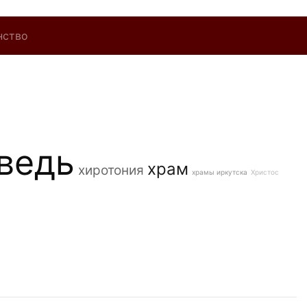
нство
ведь
храм
хиротония
храмы иркутска
Христос