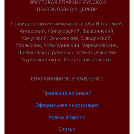
ИРКУТСКАЯ ЕПАРХИЯ РУССКОЙ
ПРАВОСЛАВНОЙ ЦЕРКВИ
Границы епархии включают в себя Иркутский,
Ангарский, Жигаловский, Заларинский,
Качугский, Ольхонский, Слюдянский,
Усольский, Усть-Удинский, Черемховский,
Шелеховский районы и Усть-Ордынский
Бурятский округ Иркутской области.
ЕПАРХИАЛЬНОЕ УПРАВЛЕНИЕ
Правящий архиерей
Официальная информация
Храмы епархии
Статьи