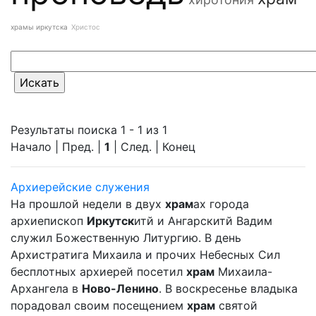
храмы иркутска
Христос
Результаты поиска 1 - 1 из 1
Начало | Пред. |
1
| След. | Конец
Архиерейские служения
На прошлой недели в двух
храм
ах города
архиепископ
Иркутск
итй и Ангарскитй Вадим
служил Божественную Литургию. В день
Архистратига Михаила и прочих Небесных Сил
бесплотных архиерей посетил
храм
Михаила-
Архангела в
Ново-Ленино
. В воскресенье владыка
порадовал своим посещением
храм
святой