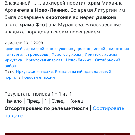
блаженной ... ... архиерей посетил
храм
Михаила-
Архангела в
Ново-Ленино
. Во время Литургии им
была совершена
хиротония
во иереи
диакон
а
этого
храм
а Феофана Мурашева. В воскресенье
владыка порадовал своим посещением...
Изменен: 23.11.2009
архиерей
,
архиерейское служение
,
диакон
,
иерей
,
хиротония
,
литургия
,
проповедь
,
Христос
,
храм
,
Иркутск
,
храмы
иркутска
,
Иркутская епархия
,
Ново-Ленино
,
Октябрьский
район
Путь:
Иркутская епархия. Региональный православный
портал
/
Новости епархии
Результаты поиска 1 - 1 из 1
Начало | Пред. |
1
| След. | Конец
Отсортировано по релевантности
|
Сортировать
по дате