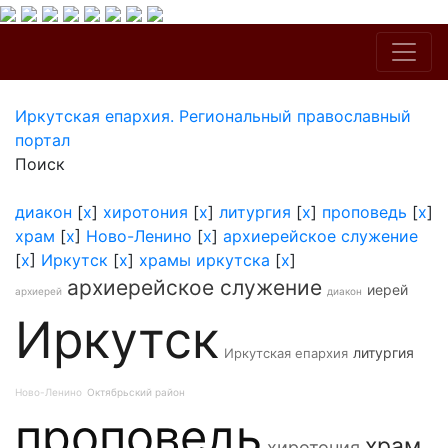
Иркутская епархия. Региональный православный
портал
Поиск
диакон
[
x
]
хиротония
[
x
]
литургия
[
x
]
проповедь
[
x
]
храм
[
x
]
Ново-Ленино
[
x
]
архиерейское служение
[
x
]
Иркутск
[
x
]
храмы иркутска
[
x
]
архиерейское служение
иерей
архиерей
диакон
Иркутск
литургия
Иркутская епархия
Ново-Ленино
Октябрьский район
проповедь
храм
хиротония