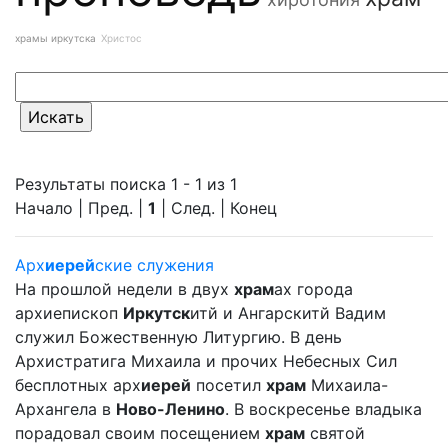
храмы иркутска
Христос
Результаты поиска 1 - 1 из 1
Начало | Пред. |
1
| След. | Конец
Арх
иерей
ские служения
На прошлой недели в двух
храм
ах города
архиепископ
Иркутск
итй и Ангарскитй Вадим
служил Божественную Литургию. В день
Архистратига Михаила и прочих Небесных Сил
бесплотных арх
иерей
посетил
храм
Михаила-
Архангела в
Ново-Ленино
. В воскресенье владыка
порадовал своим посещением
храм
святой