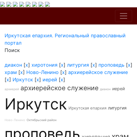
Иркутская епархия. Региональный православный
портал
Поиск
диакон
[
x
]
хиротония
[
x
]
литургия
[
x
]
проповедь
[
x
]
храм
[
x
]
Ново-Ленино
[
x
]
архиерейское служение
[
x
]
Иркутск
[
x
]
иерей
[
x
]
архиерейское служение
иерей
архиерей
диакон
Иркутск
литургия
Иркутская епархия
Ново-Ленино
Октябрьский район
проповедь
храм
хиротония