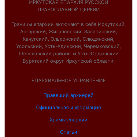
ИРКУТСКАЯ ЕПАРХИЯ РУССКОЙ
ПРАВОСЛАВНОЙ ЦЕРКВИ
Границы епархии включают в себя Иркутский,
Ангарский, Жигаловский, Заларинский,
Качугский, Ольхонский, Слюдянский,
Усольский, Усть-Удинский, Черемховский,
Шелеховский районы и Усть-Ордынский
Бурятский округ Иркутской области.
ЕПАРХИАЛЬНОЕ УПРАВЛЕНИЕ
Правящий архиерей
Официальная информация
Храмы епархии
Статьи