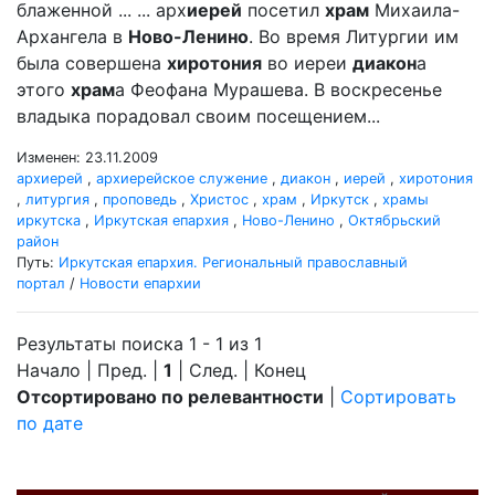
блаженной ... ... арх
иерей
посетил
храм
Михаила-
Архангела в
Ново-Ленино
. Во время Литургии им
была совершена
хиротония
во иереи
диакон
а
этого
храм
а Феофана Мурашева. В воскресенье
владыка порадовал своим посещением...
Изменен: 23.11.2009
архиерей
,
архиерейское служение
,
диакон
,
иерей
,
хиротония
,
литургия
,
проповедь
,
Христос
,
храм
,
Иркутск
,
храмы
иркутска
,
Иркутская епархия
,
Ново-Ленино
,
Октябрьский
район
Путь:
Иркутская епархия. Региональный православный
портал
/
Новости епархии
Результаты поиска 1 - 1 из 1
Начало | Пред. |
1
| След. | Конец
Отсортировано по релевантности
|
Сортировать
по дате