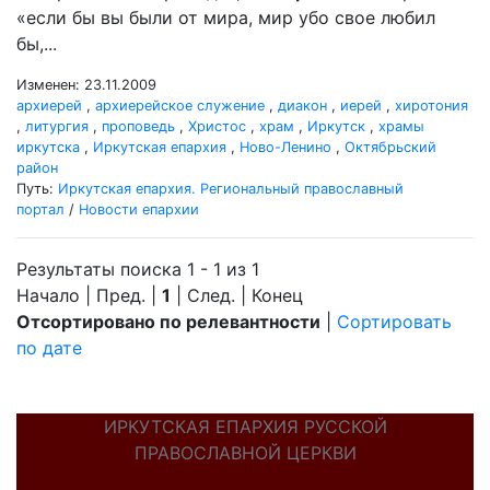
«если бы вы были от мира, мир убо свое любил
бы,...
Изменен: 23.11.2009
архиерей
,
архиерейское служение
,
диакон
,
иерей
,
хиротония
,
литургия
,
проповедь
,
Христос
,
храм
,
Иркутск
,
храмы
иркутска
,
Иркутская епархия
,
Ново-Ленино
,
Октябрьский
район
Путь:
Иркутская епархия. Региональный православный
портал
/
Новости епархии
Результаты поиска 1 - 1 из 1
Начало | Пред. |
1
| След. | Конец
Отсортировано по релевантности
|
Сортировать
по дате
ИРКУТСКАЯ ЕПАРХИЯ РУССКОЙ
ПРАВОСЛАВНОЙ ЦЕРКВИ