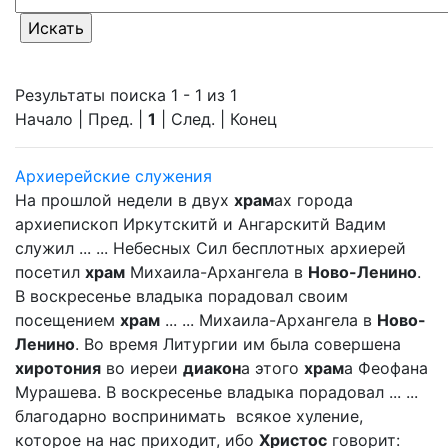
Результаты поиска 1 - 1 из 1
Начало | Пред. |
1
| След. | Конец
Архиерейские служения
На прошлой недели в двух
храм
ах города
архиепископ Иркутскитй и Ангарскитй Вадим
служил ... ... Небесных Сил бесплотных архиерей
посетил
храм
Михаила-Архангела в
Ново-Ленино
.
В воскресенье владыка порадовал своим
посещением
храм
... ... Михаила-Архангела в
Ново-
Ленино
. Во время Литургии им была совершена
хиротония
во иереи
диакон
а этого
храм
а Феофана
Мурашева. В воскресенье владыка порадовал ... ...
благодарно воспринимать всякое хуление,
которое на нас приходит, ибо
Христос
говорит: