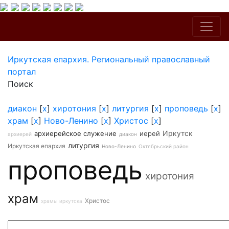
Иркутская епархия. Региональный православный
портал
Поиск
диакон
[
x
]
хиротония
[
x
]
литургия
[
x
]
проповедь
[
x
]
храм
[
x
]
Ново-Ленино
[
x
]
Христос
[
x
]
Иркутск
архиерейское служение
иерей
архиерей
диакон
литургия
Иркутская епархия
Ново-Ленино
Октябрьский район
проповедь
хиротония
храм
Христос
храмы иркутска