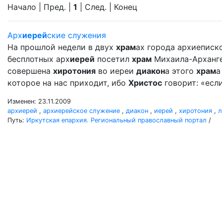
Начало | Пред. |
1
| След. | Конец
Арх
иерей
ские служения
На прошлой недели в двух
храм
ах города архиеписко
бесплотных арх
иерей
посетил
храм
Михаила-Архангел
совершена
хиротония
во иереи
диакон
а этого
храм
а
которое на нас приходит, ибо
Христос
говорит: «если
Изменен: 23.11.2009
архиерей
,
архиерейское служение
,
диакон
,
иерей
,
хиротония
,
л
Путь:
Иркутская епархия. Региональный православный портал
/