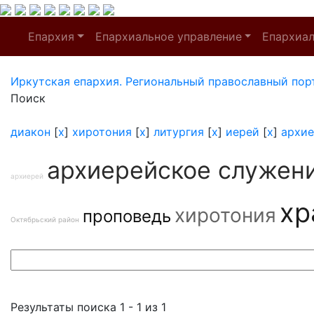
Епархия
Епархиальное управление
Епархиа
Иркутская епархия. Региональный православный пор
Поиск
диакон
[
x
]
хиротония
[
x
]
литургия
[
x
]
иерей
[
x
]
архие
архиерейское служен
архиерей
хр
хиротония
проповедь
Октябрьский район
Результаты поиска 1 - 1 из 1