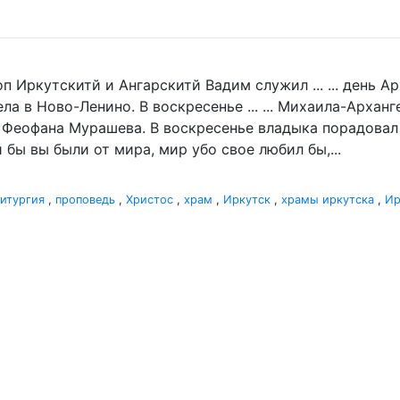
п Иркутскитй и Ангарскитй Вадим служил ... ... день 
а в Ново-Ленино. В воскресенье ... ... Михаила-Архан
 Феофана Мурашева. В воскресенье владыка порадовал .
 бы вы были от мира, мир убо свое любил бы,...
итургия
,
проповедь
,
Христос
,
храм
,
Иркутск
,
храмы иркутска
,
Ир