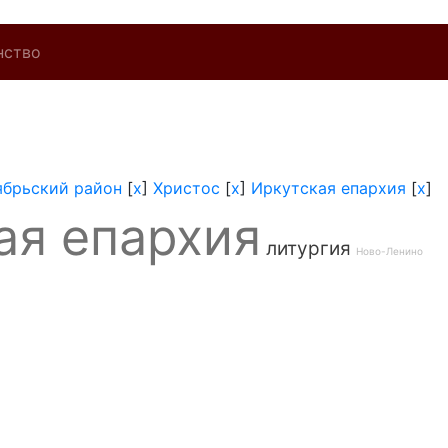
нство
ябрьский район
[
x
]
Христос
[
x
]
Иркутская епархия
[
x
]
ая епархия
литургия
Ново-Ленино