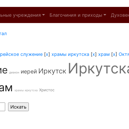
льные учреждения
Благочиния и приходы
Духове
тал
рейское служение
[
x
]
храмы иркутска
[
x
]
храм
[
x
]
Окт
Иркутск
ие
Иркутск
иерей
диакон
ам
Христос
храмы иркутска