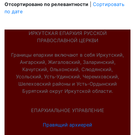
Отсортировано по релевантности
|
Сортировать
по дате
ИРКУТСКАЯ ЕПАРХИЯ РУССКОЙ
ПРАВОСЛАВНОЙ ЦЕРКВИ
Границы епархии включают в себя Иркутский,
Ангарский, Жигаловский, Заларинский,
Качугский, Ольхонский, Слюдянский,
Усольский, Усть-Удинский, Черемховский,
Шелеховский районы и Усть-Ордынский
Бурятский округ Иркутской области.
ЕПАРХИАЛЬНОЕ УПРАВЛЕНИЕ
Правящий архиерей