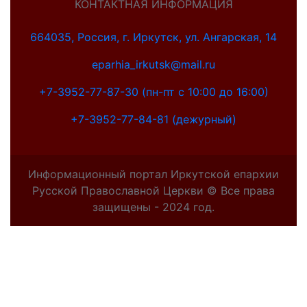
КОНТАКТНАЯ ИНФОРМАЦИЯ
664035, Россия, г. Иркутск, ул. Ангарская, 14
eparhia_irkutsk@mail.ru
+7-3952-77-87-30 (пн-пт с 10:00 до 16:00)
+7-3952-77-84-81 (дежурный)
Информационный портал Иркутской епархии
Русской Православной Церкви © Все права
защищены - 2024 год.