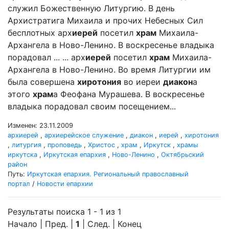
служил Божественную Литургию. В день
Архистратига Михаила и прочих Небесных Сил
бесплотных арх
иерей
посетил
храм
Михаила-
Архангела в Ново-Ленино. В воскресенье владыка
порадовал ... ... арх
иерей
посетил
храм
Михаила-
Архангела в Ново-Ленино. Во время Литургии им
была совершена
хиротония
во иереи
диакон
а
этого
храм
а Феофана Мурашева. В воскресенье
владыка порадовал своим посещением...
Изменен: 23.11.2009
архиерей
,
архиерейское служение
,
диакон
,
иерей
,
хиротония
,
литургия
,
проповедь
,
Христос
,
храм
,
Иркутск
,
храмы
иркутска
,
Иркутская епархия
,
Ново-Ленино
,
Октябрьский
район
Путь:
Иркутская епархия. Региональный православный
портал
/
Новости епархии
Результаты поиска 1 - 1 из 1
Начало | Пред. |
1
| След. | Конец