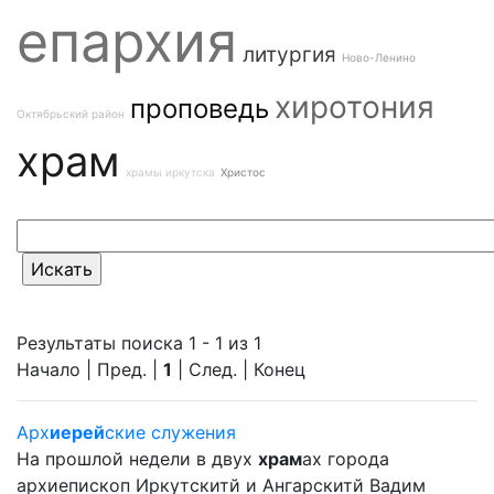
епархия
литургия
Ново-Ленино
хиротония
проповедь
Октябрьский район
храм
храмы иркутска
Христос
Результаты поиска 1 - 1 из 1
Начало | Пред. |
1
| След. | Конец
Арх
иерей
ские служения
На прошлой недели в двух
храм
ах города
архиепископ Иркутскитй и Ангарскитй Вадим