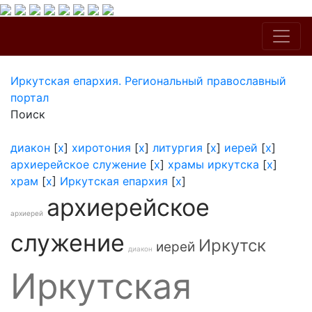
Иркутская епархия. Региональный православный
портал
Поиск
диакон
[
x
]
хиротония
[
x
]
литургия
[
x
]
иерей
[
x
]
архиерейское служение
[
x
]
храмы иркутска
[
x
]
храм
[
x
]
Иркутская епархия
[
x
]
архиерейское
архиерей
служение
Иркутск
иерей
диакон
Иркутская