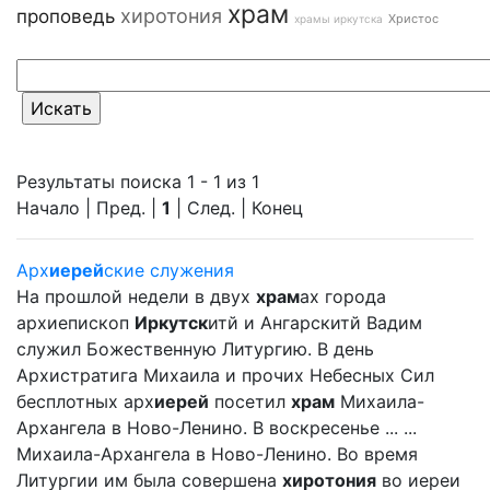
храм
хиротония
проповедь
Христос
храмы иркутска
Результаты поиска 1 - 1 из 1
Начало | Пред. |
1
| След. | Конец
Арх
иерей
ские служения
На прошлой недели в двух
храм
ах города
архиепископ
Иркутск
итй и Ангарскитй Вадим
служил Божественную Литургию. В день
Архистратига Михаила и прочих Небесных Сил
бесплотных арх
иерей
посетил
храм
Михаила-
Архангела в Ново-Ленино. В воскресенье ... ...
Михаила-Архангела в Ново-Ленино. Во время
Литургии им была совершена
хиротония
во иереи