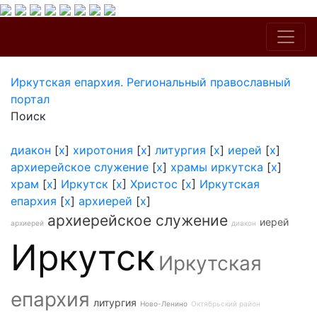
Иркутская епархия. Региональный православный
портал
Поиск
диакон
[
x
]
хиротония
[
x
]
литургия
[
x
]
иерей
[
x
]
архиерейское служение
[
x
]
храмы иркутска
[
x
]
храм
[
x
]
Иркутск
[
x
]
Христос
[
x
]
Иркутская
епархия
[
x
]
архиерей
[
x
]
архиерейское служение
иерей
архиерей
диакон
Иркутск
Иркутская
епархия
литургия
Ново-Ленино
Октябрьский район