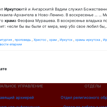
оп
Иркутск
итй и Ангарскитй Вадим служил Божественн
хаила-Архангела в Ново-Ленино. В воскресенье ... ...
ого
храм
а Феофана Мурашева. В воскресенье владыка пор
ит: «если бы вы были от мира, мир убо свое любил бы,..
итургия
,
проповедь
,
Христос
,
храм
,
Иркутск
,
храмы иркутска
,
Ир
вости епархии
дате
ИАЛЬНОЕ УПРАВЛЕНИЕ
ОТДЕЛЫ
авящий архиерей
Отдел религиозного об