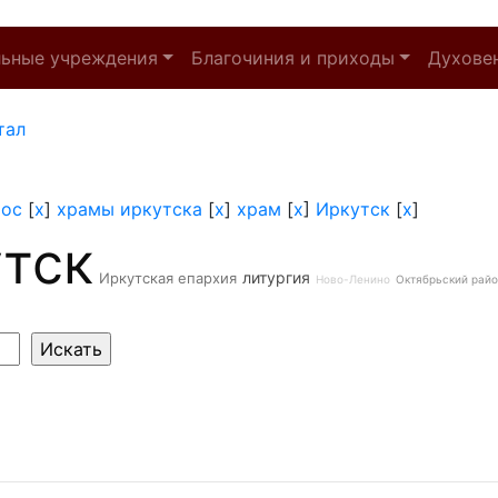
льные учреждения
Благочиния и приходы
Духове
тал
тос
[
x
]
храмы иркутска
[
x
]
храм
[
x
]
Иркутск
[
x
]
тск
литургия
Иркутская епархия
Ново-Ленино
Октябрьский рай