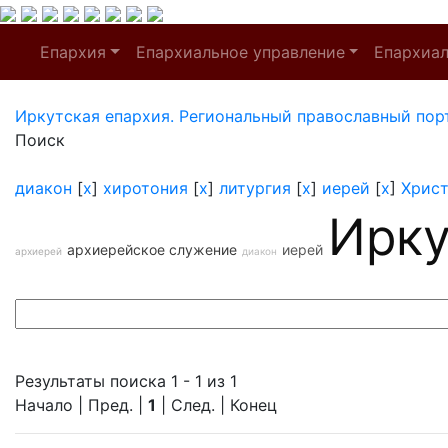
Епархия
Епархиальное управление
Епархиа
Иркутская епархия. Региональный православный пор
Поиск
диакон
[
x
]
хиротония
[
x
]
литургия
[
x
]
иерей
[
x
]
Хрис
Ирку
архиерейское служение
иерей
архиерей
диакон
Результаты поиска 1 - 1 из 1
Начало | Пред. |
1
| След. | Конец