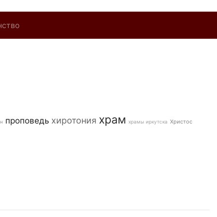
нство
храм
хиротония
проповедь
Христос
он
храмы иркутска