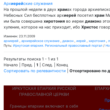
Арх
иерей
ские служения
На прошлой недели в двух
храм
ах города архиеписк
Небесных Сил бесплотных арх
иерей
посетил
храм
Ми
им была совершена
хиротония
во иереи
диакон
а эт
хуление, которое на нас приходит, ибо
Христос
говор
Изменен: 23.11.2009
архиерей
,
архиерейское служение
,
диакон
,
иерей
,
хиротония
,
л
Путь:
Иркутская епархия. Региональный православный портал
/
Но
Результаты поиска 1 - 1 из 1
Начало | Пред. |
1
| След. | Конец
Сортировать по релевантности
|
Отсортировано по 
ИРКУТСКАЯ ЕПАРХИЯ РУССКОЙ
ЕПАРХ
ПРАВОСЛАВНОЙ ЦЕРКВИ
Пр
Границы епархии включают в себя