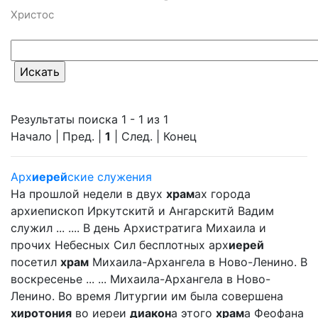
Христос
Результаты поиска 1 - 1 из 1
Начало | Пред. |
1
| След. | Конец
Арх
иерей
ские служения
На прошлой недели в двух
храм
ах города
архиепископ Иркутскитй и Ангарскитй Вадим
служил ... .... В день Архистратига Михаила и
прочих Небесных Сил бесплотных арх
иерей
посетил
храм
Михаила-Архангела в Ново-Ленино. В
воскресенье ... ... Михаила-Архангела в Ново-
Ленино. Во время Литургии им была совершена
хиротония
во иереи
диакон
а этого
храм
а Феофана