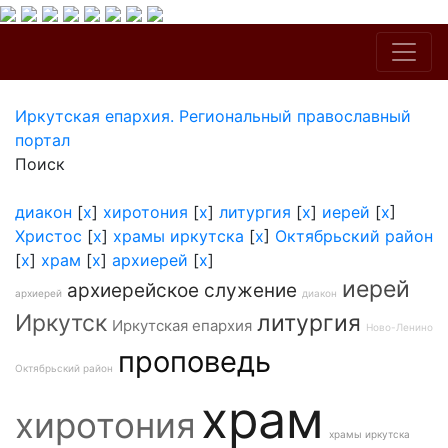
Иркутская епархия. Региональный православный
портал
Поиск
диакон
[
x
]
хиротония
[
x
]
литургия
[
x
]
иерей
[
x
]
Христос
[
x
]
храмы иркутска
[
x
]
Октябрьский район
[
x
]
храм
[
x
]
архиерей
[
x
]
иерей
архиерейское служение
архиерей
диакон
Иркутск
литургия
Иркутская епархия
Ново-Ленино
проповедь
Октябрьский район
храм
хиротония
храмы иркутска