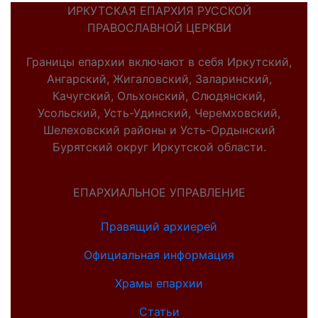
ИРКУТСКАЯ ЕПАРХИЯ РУССКОЙ
ПРАВОСЛАВНОЙ ЦЕРКВИ
Границы епархии включают в себя Иркутский,
Ангарский, Жигаловский, Заларинский,
Качугский, Ольхонский, Слюдянский,
Усольский, Усть-Удинский, Черемховский,
Шелеховский районы и Усть-Ордынский
Бурятский округ Иркутской области.
ЕПАРХИАЛЬНОЕ УПРАВЛЕНИЕ
Правящий архиерей
Официальная информация
Храмы епархии
Статьи