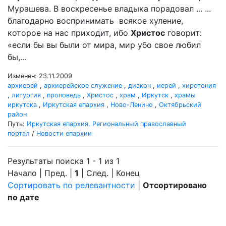
Мурашева. В воскресенье владыка порадовал ... ...
благодарно воспринимать всякое хуление,
которое на нас приходит, ибо
Христос
говорит:
«если бы вы были от мира, мир убо свое любил
бы,...
Изменен: 23.11.2009
архиерей
,
архиерейское служение
,
диакон
,
иерей
,
хиротония
,
литургия
,
проповедь
,
Христос
,
храм
,
Иркутск
,
храмы
иркутска
,
Иркутская епархия
,
Ново-Ленино
,
Октябрьский
район
Путь:
Иркутская епархия. Региональный православный
портал
/
Новости епархии
Результаты поиска 1 - 1 из 1
Начало | Пред. |
1
| След. | Конец
Сортировать по релевантности
|
Отсортировано
по дате