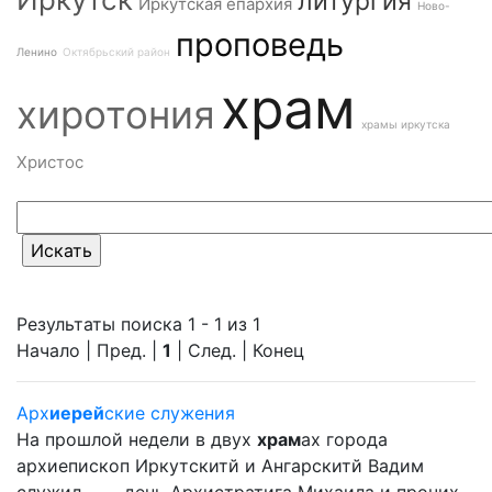
литургия
Иркутская епархия
Ново-
проповедь
Ленино
Октябрьский район
храм
хиротония
храмы иркутска
Христос
Результаты поиска 1 - 1 из 1
Начало | Пред. |
1
| След. | Конец
Арх
иерей
ские служения
На прошлой недели в двух
храм
ах города
архиепископ Иркутскитй и Ангарскитй Вадим