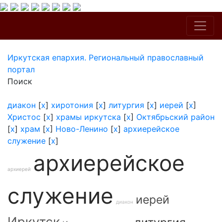
Иркутская епархия. Региональный православный
портал
Поиск
диакон
[
x
]
хиротония
[
x
]
литургия
[
x
]
иерей
[
x
]
Христос
[
x
]
храмы иркутска
[
x
]
Октябрьский район
[
x
]
храм
[
x
]
Ново-Ленино
[
x
]
архиерейское
служение
[
x
]
архиерейское
архиерей
служение
иерей
диакон
Иркутск