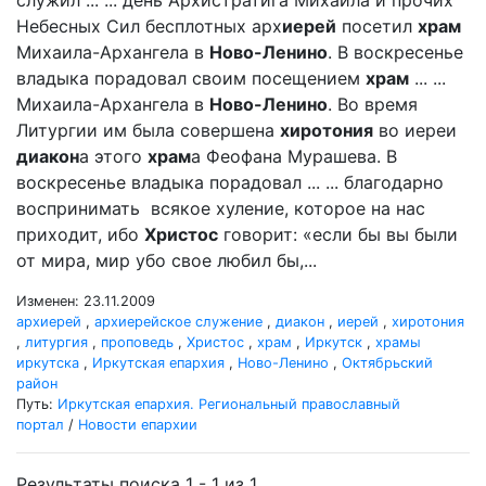
служил ... ... день Архистратига Михаила и прочих
Небесных Сил бесплотных арх
иерей
посетил
храм
Михаила-Архангела в
Ново-Ленино
. В воскресенье
владыка порадовал своим посещением
храм
... ...
Михаила-Архангела в
Ново-Ленино
. Во время
Литургии им была совершена
хиротония
во иереи
диакон
а этого
храм
а Феофана Мурашева. В
воскресенье владыка порадовал ... ... благодарно
воспринимать всякое хуление, которое на нас
приходит, ибо
Христос
говорит: «если бы вы были
от мира, мир убо свое любил бы,...
Изменен: 23.11.2009
архиерей
,
архиерейское служение
,
диакон
,
иерей
,
хиротония
,
литургия
,
проповедь
,
Христос
,
храм
,
Иркутск
,
храмы
иркутска
,
Иркутская епархия
,
Ново-Ленино
,
Октябрьский
район
Путь:
Иркутская епархия. Региональный православный
портал
/
Новости епархии
Результаты поиска 1 - 1 из 1