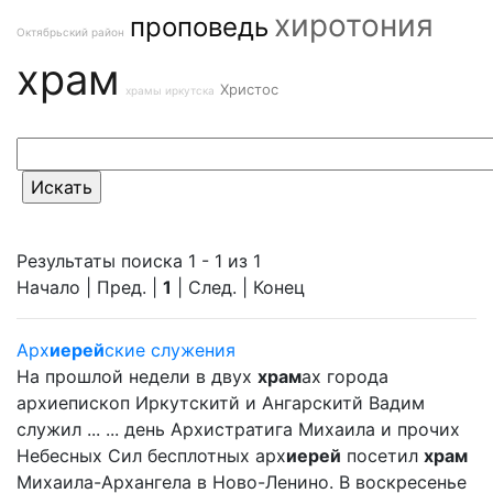
хиротония
проповедь
Октябрьский район
храм
Христос
храмы иркутска
Результаты поиска 1 - 1 из 1
Начало | Пред. |
1
| След. | Конец
Арх
иерей
ские служения
На прошлой недели в двух
храм
ах города
архиепископ Иркутскитй и Ангарскитй Вадим
служил ... ... день Архистратига Михаила и прочих
Небесных Сил бесплотных арх
иерей
посетил
храм
Михаила-Архангела в Ново-Ленино. В воскресенье