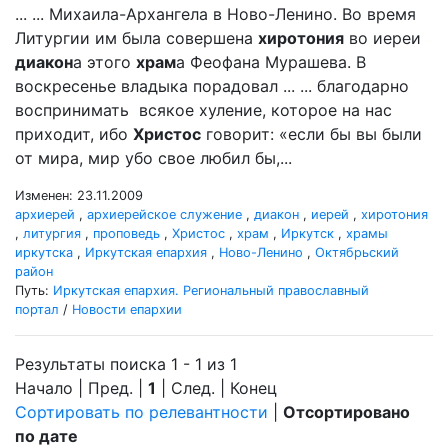
... ... Михаила-Архангела в Ново-Ленино. Во время
Литургии им была совершена
хиротония
во иереи
диакон
а этого
храм
а Феофана Мурашева. В
воскресенье владыка порадовал ... ... благодарно
воспринимать всякое хуление, которое на нас
приходит, ибо
Христос
говорит: «если бы вы были
от мира, мир убо свое любил бы,...
Изменен: 23.11.2009
архиерей
,
архиерейское служение
,
диакон
,
иерей
,
хиротония
,
литургия
,
проповедь
,
Христос
,
храм
,
Иркутск
,
храмы
иркутска
,
Иркутская епархия
,
Ново-Ленино
,
Октябрьский
район
Путь:
Иркутская епархия. Региональный православный
портал
/
Новости епархии
Результаты поиска 1 - 1 из 1
Начало | Пред. |
1
| След. | Конец
Сортировать по релевантности
|
Отсортировано
по дате