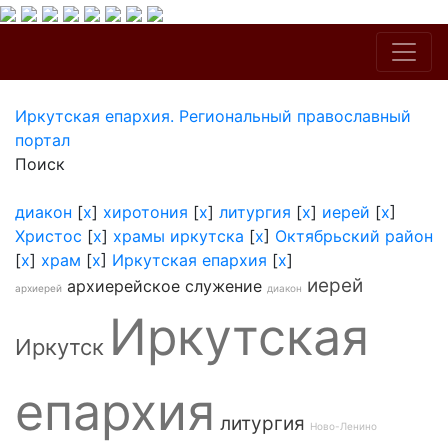
Иркутская епархия. Региональный православный
портал
Поиск
диакон
[
x
]
хиротония
[
x
]
литургия
[
x
]
иерей
[
x
]
Христос
[
x
]
храмы иркутска
[
x
]
Октябрьский район
[
x
]
храм
[
x
]
Иркутская епархия
[
x
]
иерей
архиерейское служение
архиерей
диакон
Иркутская
Иркутск
епархия
литургия
Ново-Ленино