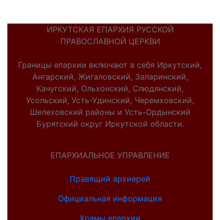
ИРКУТСКАЯ ЕПАРХИЯ РУССКОЙ
ПРАВОСЛАВНОЙ ЦЕРКВИ
Границы епархии включают в себя Иркутский,
Ангарский, Жигаловский, Заларинский,
Качугский, Ольхонский, Слюдянский,
Усольский, Усть-Удинский, Черемховский,
Шелеховский районы и Усть-Ордынский
Бурятский округ Иркутской области.
ЕПАРХИАЛЬНОЕ УПРАВЛЕНИЕ
Правящий архиерей
Официальная информация
Храмы епархии