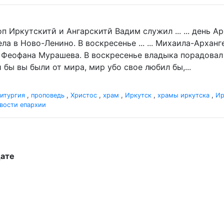
п Иркутскитй и Ангарскитй Вадим служил ... ... день 
а в Ново-Ленино. В воскресенье ... ... Михаила-Архан
 Феофана Мурашева. В воскресенье владыка порадовал .
 бы вы были от мира, мир убо свое любил бы,...
итургия
,
проповедь
,
Христос
,
храм
,
Иркутск
,
храмы иркутска
,
Ир
вости епархии
дате