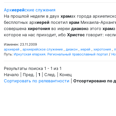
Арх
иерей
ские служения
На прошлой недели в двух
храм
ах города архиеписко
бесплотных арх
иерей
посетил
храм
Михаила-Архангел
совершена
хиротония
во иереи
диакон
а этого
храм
а
которое на нас приходит, ибо
Христос
говорит: «если
Изменен: 23.11.2009
архиерей
,
архиерейское служение
,
диакон
,
иерей
,
хиротония
,
л
Путь:
Иркутская епархия. Региональный православный портал
/
Но
Результаты поиска 1 - 1 из 1
Начало | Пред. |
1
| След. | Конец
Сортировать по релевантности
|
Отсортировано по 