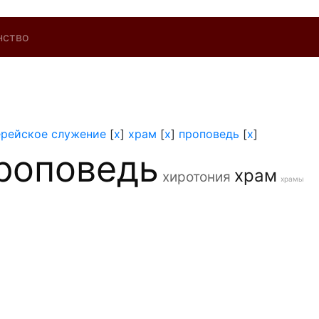
нство
ерейское служение
[
x
]
храм
[
x
]
проповедь
[
x
]
роповедь
храм
хиротония
храмы