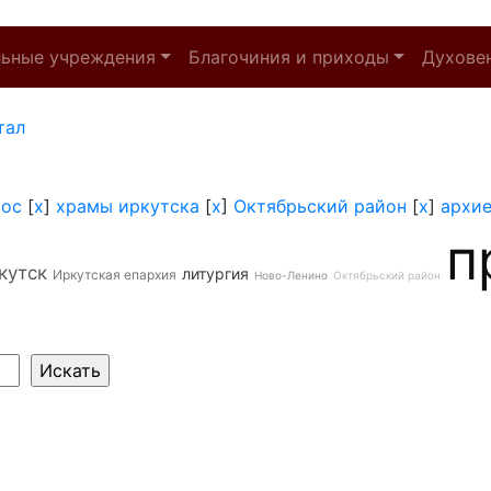
льные учреждения
Благочиния и приходы
Духове
тал
тос
[
x
]
храмы иркутска
[
x
]
Октябрьский район
[
x
]
архи
п
кутск
литургия
Иркутская епархия
Ново-Ленино
Октябрьский район