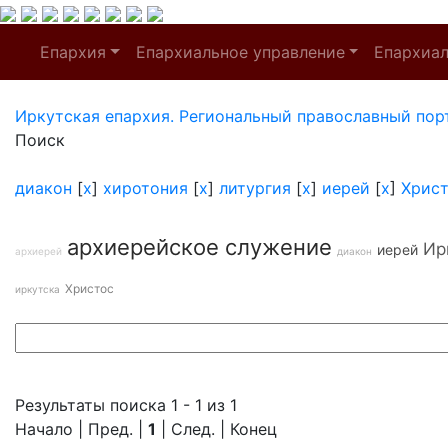
Епархия
Епархиальное управление
Епархиа
Иркутская епархия. Региональный православный пор
Поиск
диакон
[
x
]
хиротония
[
x
]
литургия
[
x
]
иерей
[
x
]
Хрис
архиерейское служение
Ир
иерей
архиерей
диакон
Христос
иркутска
Результаты поиска 1 - 1 из 1
Начало | Пред. |
1
| След. | Конец