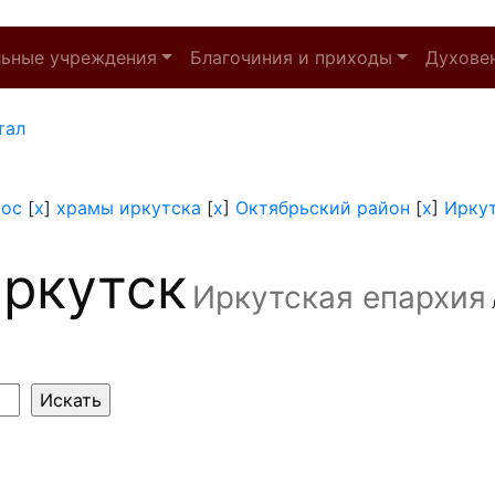
льные учреждения
Благочиния и приходы
Духове
тал
тос
[
x
]
храмы иркутска
[
x
]
Октябрьский район
[
x
]
Ирку
ркутск
Иркутская епархия