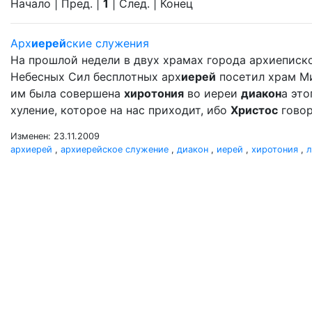
Начало | Пред. |
1
| След. | Конец
Арх
иерей
ские служения
На прошлой недели в двух храмах города архиеписк
Небесных Сил бесплотных арх
иерей
посетил храм Мих
им была совершена
хиротония
во иереи
диакон
а это
хуление, которое на нас приходит, ибо
Христос
говор
Изменен: 23.11.2009
архиерей
,
архиерейское служение
,
диакон
,
иерей
,
хиротония
,
л