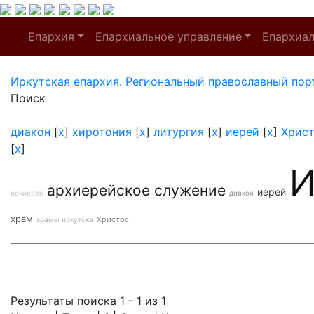
Епархия
Епархиальное управление
Епархиа
Иркутская епархия. Региональный православный пор
Поиск
диакон
[
x
]
хиротония
[
x
]
литургия
[
x
]
иерей
[
x
]
Хрис
[
x
]
И
архиерейское служение
иерей
архиерей
диакон
храм
Христос
храмы иркутска
Результаты поиска 1 - 1 из 1