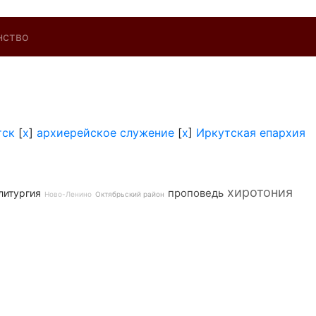
нство
тск
[
x
]
архиерейское служение
[
x
]
Иркутская епархия
хиротония
проповедь
литургия
Ново-Ленино
Октябрьский район