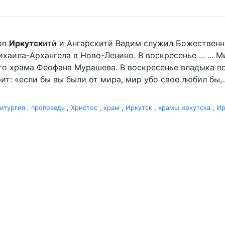
оп
Иркутск
итй и Ангарскитй Вадим служил Божественн
аила-Архангела в Ново-Ленино. В воскресенье ... ... 
го храма Феофана Мурашева. В воскресенье владыка пор
ит: «если бы вы были от мира, мир убо свое любил бы,..
итургия
,
проповедь
,
Христос
,
храм
,
Иркутск
,
храмы иркутска
,
Ир