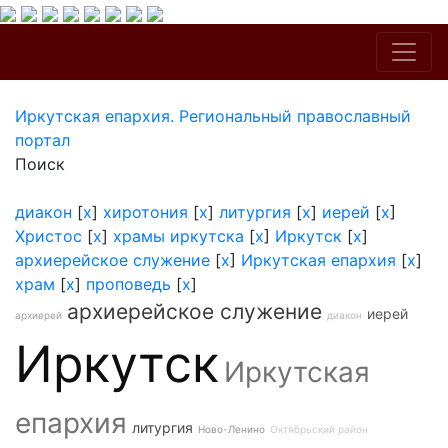
Иркутская епархия. Региональный православный
портал
Поиск
диакон
[
x
]
хиротония
[
x
]
литургия
[
x
]
иерей
[
x
]
Христос
[
x
]
храмы иркутска
[
x
]
Иркутск
[
x
]
архиерейское служение
[
x
]
Иркутская епархия
[
x
]
храм
[
x
]
проповедь
[
x
]
архиерейское служение
иерей
архиерей
диакон
Иркутск
Иркутская
епархия
литургия
Ново-Ленино
Октябрьский район