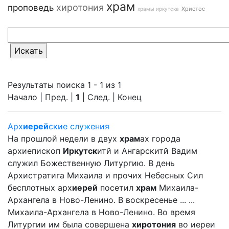
храм
хиротония
проповедь
Христос
храмы иркутска
Результаты поиска 1 - 1 из 1
Начало | Пред. |
1
| След. | Конец
Арх
иерей
ские служения
На прошлой недели в двух
храм
ах города
архиепископ
Иркутск
итй и Ангарскитй Вадим
служил Божественную Литургию. В день
Архистратига Михаила и прочих Небесных Сил
бесплотных арх
иерей
посетил
храм
Михаила-
Архангела в Ново-Ленино. В воскресенье ... ...
Михаила-Архангела в Ново-Ленино. Во время
Литургии им была совершена
хиротония
во иереи