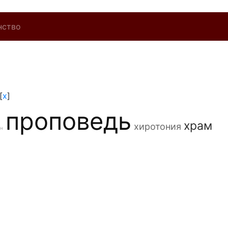
нство
[
x
]
проповедь
храм
хиротония
он