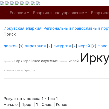
Епархия
Епархиальное управление
Епархиа
Иркутская епархия. Региональный православный пор
Поиск
диакон
[
x
]
хиротония
[
x
]
литургия
[
x
]
иерей
[
x
]
Ново
Ирку
архиерейское служение
иерей
архиерей
диакон
Христос
храмы иркутска
Результаты поиска 1 - 1 из 1
Начало | Пред. |
1
| След. | Конец