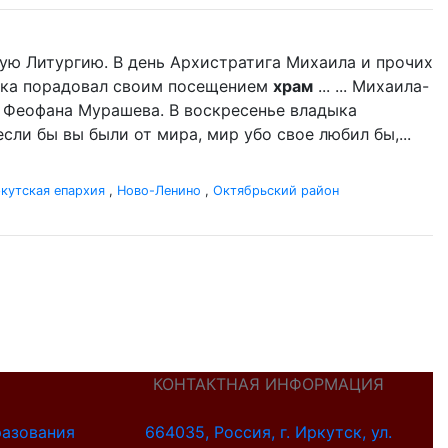
ую Литургию. В день Архистратига Михаила и прочих
дыка порадовал своим посещением
храм
... ... Михаила-
 Феофана Мурашева. В воскресенье владыка
если бы вы были от мира, мир убо свое любил бы,...
кутская епархия
,
Ново-Ленино
,
Октябрьский район
КОНТАКТНАЯ ИНФОРМАЦИЯ
разования
664035, Россия, г. Иркутск, ул.