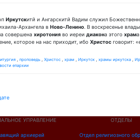
оп
Иркутск
итй и Ангарскитй Вадим служил Божественн
хаила-Архангела в
Ново-Ленино
. В воскресенье вла
ыла совершена
хиротония
во иереи
диакон
а этого
храм
а
ление, которое на нас приходит, ибо
Христос
говорит: «
итургия
,
проповедь
,
Христос
,
храм
,
Иркутск
,
храмы иркутска
,
Ир
вости епархии
дате
ИАЛЬНОЕ УПРАВЛЕНИЕ
ОТДЕЛЫ
авящий архиерей
Отдел религиозного об