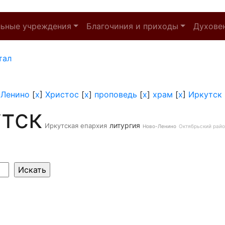
льные учреждения
Благочиния и приходы
Духове
тал
-Ленино
[
x
]
Христос
[
x
]
проповедь
[
x
]
храм
[
x
]
Иркутск
тск
литургия
Иркутская епархия
Ново-Ленино
Октябрьский рай