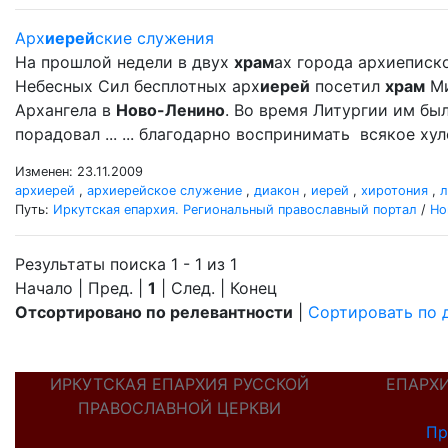
Арх
иерей
ские служения
На прошлой недели в двух
храм
ах города архиеписк
Небесных Сил бесплотных арх
иерей
посетил
храм
Ми
Архангела в
Ново-Ленино
. Во время Литургии им б
порадовал ... ... благодарно воспринимать всякое ху
Изменен: 23.11.2009
архиерей
,
архиерейское служение
,
диакон
,
иерей
,
хиротония
,
л
Путь:
Иркутская епархия. Региональный православный портал
/
Но
Результаты поиска 1 - 1 из 1
Начало | Пред. |
1
| След. | Конец
Отсортировано по релевантности
|
Сортировать по 
ИРКУТСКАЯ ЕПАРХИЯ РУССКОЙ
ЕПАРХ
ПРАВОСЛАВНОЙ ЦЕРКВИ
Пр