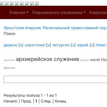
Епархия
Епархиальное управление
Епархиа
Иркутская епархия. Региональный православный пор
Поиск
диакон
[
x
]
хиротония
[
x
]
литургия
[
x
]
иерей
[
x
]
Ново
архиерейское служение
Ир
иерей
архиерей
диакон
Христос
Результаты поиска 1 - 1 из 1
Начало | Пред. |
1
| След. | Конец