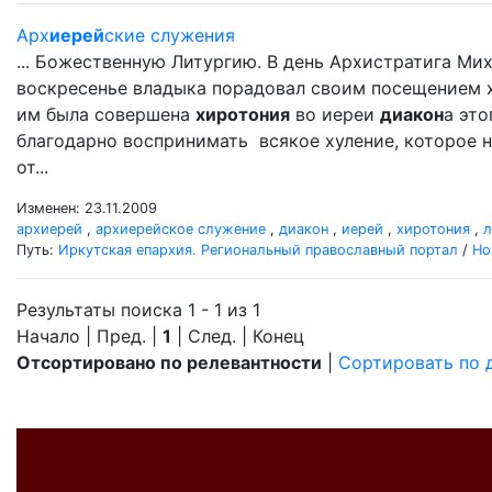
Арх
иерей
ские служения
... Божественную Литургию. В день Архистратига Ми
воскресенье владыка порадовал своим посещением хра
им была совершена
хиротония
во иереи
диакон
а это
благодарно воспринимать всякое хуление, которое н
от...
Изменен: 23.11.2009
архиерей
,
архиерейское служение
,
диакон
,
иерей
,
хиротония
,
л
Путь:
Иркутская епархия. Региональный православный портал
/
Но
Результаты поиска 1 - 1 из 1
Начало | Пред. |
1
| След. | Конец
Отсортировано по релевантности
|
Сортировать по 