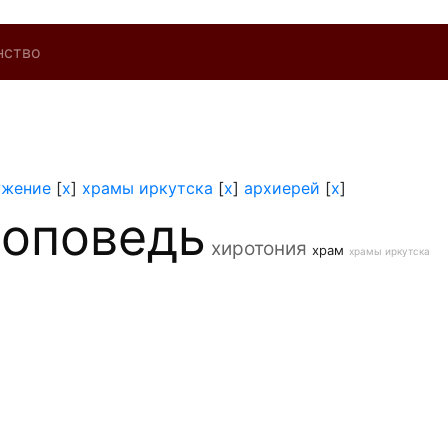
нство
ужение
[
x
]
храмы иркутска
[
x
]
архиерей
[
x
]
роповедь
хиротония
храм
храмы иркутска