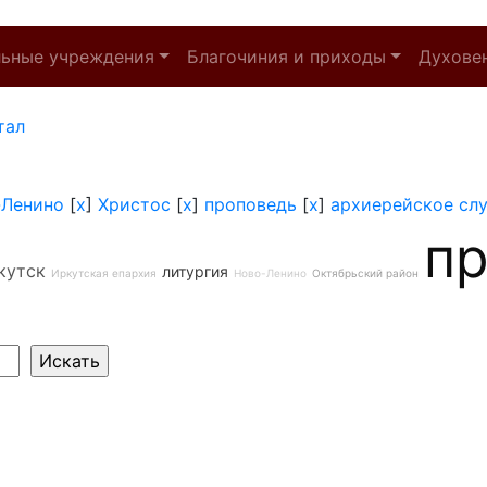
льные учреждения
Благочиния и приходы
Духове
тал
-Ленино
[
x
]
Христос
[
x
]
проповедь
[
x
]
архиерейское сл
п
кутск
литургия
Иркутская епархия
Ново-Ленино
Октябрьский район