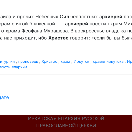
хаила и прочих Небесных Сил бесплотных арх
иерей
пос
м святой блаженной... ... арх
иерей
посетил храм Мих
го храма Феофана Мурашева. В воскресенье владыка пор
а нас приходит, ибо
Христос
говорит: «если бы вы были
итургия
,
проповедь
,
Христос
,
храм
,
Иркутск
,
храмы иркутска
,
Ир
вости епархии
дате
ИРКУТСКАЯ ЕПАРХИЯ РУССКОЙ
ПРАВОСЛАВНОЙ ЦЕРКВИ