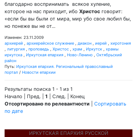
благодарно воспринимать всякое хуление,
которое на нас приходит, ибо
Христос
говорит:
«если бы вы были от мира, мир убо свое любил бы,
но понеже вы не от...
Изменен: 23.11.2009
архиерей
,
архиерейское служение
,
диакон
,
иерей
,
хиротония
,
литургия
,
проповедь
,
Христос
,
храм
,
Иркутск
,
храмы
иркутска
,
Иркутская епархия
,
Ново-Ленино
,
Октябрьский
район
Путь:
Иркутская епархия. Региональный православный
портал
/
Новости епархии
Результаты поиска 1 - 1 из 1
Начало | Пред. |
1
| След. | Конец
Отсортировано по релевантности
|
Сортировать
по дате
ИРКУТСКАЯ ЕПАРХИЯ РУССКОЙ