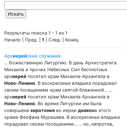
Результаты поиска 1 - 1 из 1
Начало | Пред. |
1
| След. | Конец
Арх
иерей
ские служения
... Божественную Литургию. В день Архистратига
Михаила и прочих Небесных Сил бесплотных
арх
иерей
посетил храм Михаила-Архангела в
Ново-Ленино
. В воскресенье владыка порадовал
своим посещением храм святой блаженной... ...
арх
иерей
посетил храм Михаила-Архангела в
Ново-Ленино
. Во время Литургии им была
совершена
хиротония
во иереи
диакон
а этого
храма Феофана Мурашева. В воскресенье владыка
порадовал своим посещением... ... но, напротив,