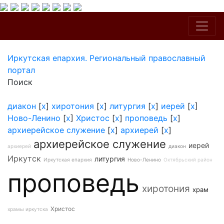
Иркутская епархия. Региональный православный
портал
Поиск
диакон
[
x
]
хиротония
[
x
]
литургия
[
x
]
иерей
[
x
]
Ново-Ленино
[
x
]
Христос
[
x
]
проповедь
[
x
]
архиерейское служение
[
x
]
архиерей
[
x
]
архиерейское служение
иерей
архиерей
диакон
Иркутск
литургия
Иркутская епархия
Ново-Ленино
Октябрьский район
проповедь
хиротония
храм
Христос
храмы иркутска