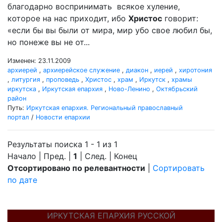
благодарно воспринимать всякое хуление,
которое на нас приходит, ибо
Христос
говорит:
«если бы вы были от мира, мир убо свое любил бы,
но понеже вы не от...
Изменен: 23.11.2009
архиерей
,
архиерейское служение
,
диакон
,
иерей
,
хиротония
,
литургия
,
проповедь
,
Христос
,
храм
,
Иркутск
,
храмы
иркутска
,
Иркутская епархия
,
Ново-Ленино
,
Октябрьский
район
Путь:
Иркутская епархия. Региональный православный
портал
/
Новости епархии
Результаты поиска 1 - 1 из 1
Начало | Пред. |
1
| След. | Конец
Отсортировано по релевантности
|
Сортировать
по дате
ИРКУТСКАЯ ЕПАРХИЯ РУССКОЙ