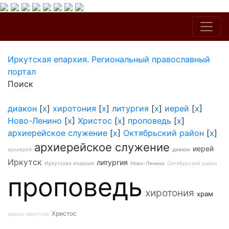
Иркутская епархия. Региональный православный
портал
Поиск
диакон
[
x
]
хиротония
[
x
]
литургия
[
x
]
иерей
[
x
]
Ново-Ленино
[
x
]
Христос
[
x
]
проповедь
[
x
]
архиерейское служение
[
x
]
Октябрьский район
[
x
]
архиерейское служение
иерей
архиерей
диакон
Иркутск
литургия
Иркутская епархия
Ново-Ленино
Октябрьский район
проповедь
хиротония
храм
Христос
храмы иркутска