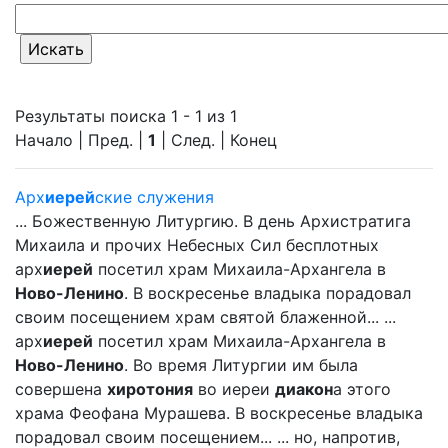
Результаты поиска 1 - 1 из 1
Начало | Пред. |
1
| След. | Конец
Арх
иерей
ские служения
... Божественную Литургию. В день Архистратига
Михаила и прочих Небесных Сил бесплотных
арх
иерей
посетил храм Михаила-Архангела в
Ново-Ленино
. В воскресенье владыка порадовал
своим посещением храм святой блаженной... ...
арх
иерей
посетил храм Михаила-Архангела в
Ново-Ленино
. Во время Литургии им была
совершена
хиротония
во иереи
диакон
а этого
храма Феофана Мурашева. В воскресенье владыка
порадовал своим посещением... ... но, напротив,