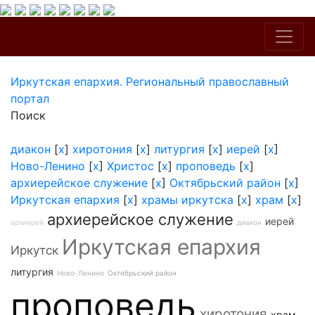
Иркутская епархия. Региональный православный
портал
Поиск
диакон
[
x
]
хиротония
[
x
]
литургия
[
x
]
иерей
[
x
]
Ново-Ленино
[
x
]
Христос
[
x
]
проповедь
[
x
]
архиерейское служение
[
x
]
Октябрьский район
[
x
]
Иркутская епархия
[
x
]
храмы иркутска
[
x
]
храм
[
x
]
архиерейское служение
иерей
архиерей
диакон
Иркутская епархия
Иркутск
литургия
Ново-Ленино
Октябрьский район
проповедь
хиротония
храм