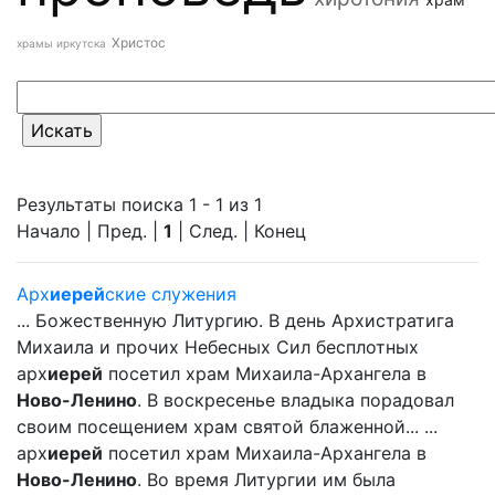
Христос
храмы иркутска
Результаты поиска 1 - 1 из 1
Начало | Пред. |
1
| След. | Конец
Арх
иерей
ские служения
... Божественную Литургию. В день Архистратига
Михаила и прочих Небесных Сил бесплотных
арх
иерей
посетил храм Михаила-Архангела в
Ново-Ленино
. В воскресенье владыка порадовал
своим посещением храм святой блаженной... ...
арх
иерей
посетил храм Михаила-Архангела в
Ново-Ленино
. Во время Литургии им была