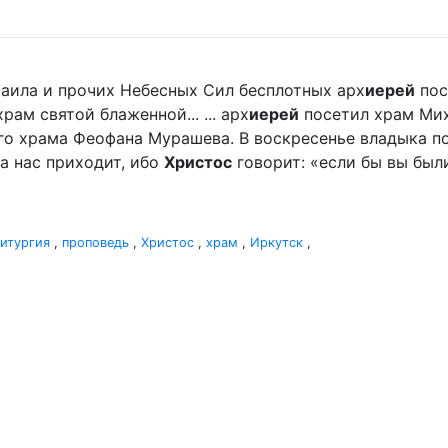
хаила и прочих Небесных Сил бесплотных арх
иерей
пос
м святой блаженной... ... арх
иерей
посетил храм Мих
го храма Феофана Мурашева. В воскресенье владыка пор
а нас приходит, ибо
Христос
говорит: «если бы вы были
итургия
,
проповедь
,
Христос
,
храм
,
Иркутск
,