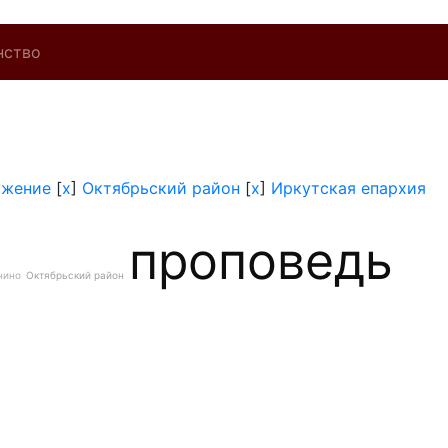
нство
ужение
[
x
]
Октябрьский район
[
x
]
Иркутская епархия
проповедь
нино
Октябрьский район