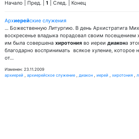
Начало | Пред. |
1
| След. | Конец
Арх
иерей
ские служения
... Божественную Литургию. В день Архистратига Ми
воскресенье владыка порадовал своим посещением хра
им была совершена
хиротония
во иереи
диакон
а это
благодарно воспринимать всякое хуление, которое н
от...
Изменен: 23.11.2009
архиерей
,
архиерейское служение
,
диакон
,
иерей
,
хиротония
,
л