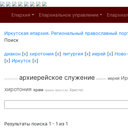
Епархия
Епархиальное управление
Епархиа
Иркутская епархия. Региональный православный пор
Поиск
диакон
[
x
]
хиротония
[
x
]
литургия
[
x
]
иерей
[
x
]
Ново
[
x
]
Иркутск
[
x
]
архиерейское служение
Ир
иерей
архиерей
диакон
хиротония
храм
Христос
храмы иркутска
Результаты поиска 1 - 1 из 1