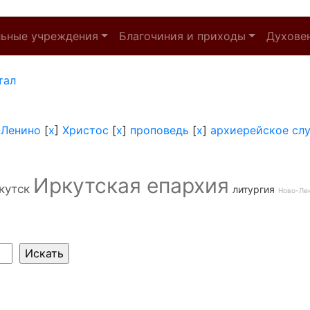
льные учреждения
Благочиния и приходы
Духове
тал
-Ленино
[
x
]
Христос
[
x
]
проповедь
[
x
]
архиерейское сл
Иркутская епархия
кутск
литургия
Ново-Ле