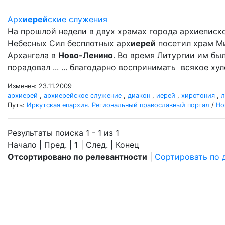
Арх
иерей
ские служения
На прошлой недели в двух храмах города архиеписк
Небесных Сил бесплотных арх
иерей
посетил храм М
Архангела в
Ново-Ленино
. Во время Литургии им б
порадовал ... ... благодарно воспринимать всякое ху
Изменен: 23.11.2009
архиерей
,
архиерейское служение
,
диакон
,
иерей
,
хиротония
,
л
Путь:
Иркутская епархия. Региональный православный портал
/
Но
Результаты поиска 1 - 1 из 1
Начало | Пред. |
1
| След. | Конец
Отсортировано по релевантности
|
Сортировать по 