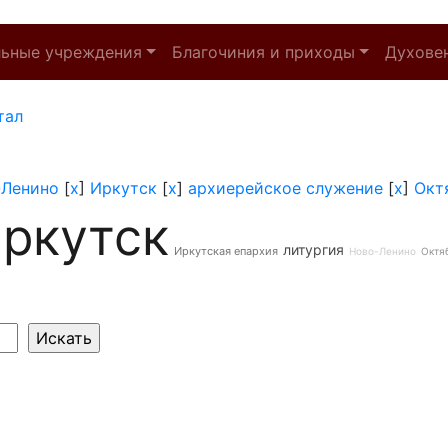
льные учреждения
Благочиния и приходы
Духове
тал
-Ленино
[
x
]
Иркутск
[
x
]
архиерейское служение
[
x
]
Окт
ркутск
литургия
Иркутская епархия
Ново-Ленино
Октя