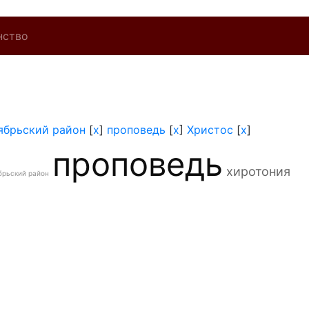
нство
ябрьский район
[
x
]
проповедь
[
x
]
Христос
[
x
]
проповедь
хиротония
брьский район