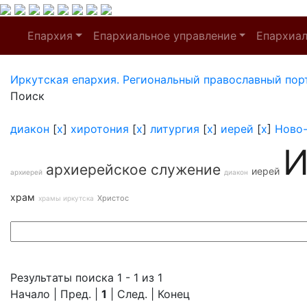
Епархия
Епархиальное управление
Епархиа
Иркутская епархия. Региональный православный пор
Поиск
диакон
[
x
]
хиротония
[
x
]
литургия
[
x
]
иерей
[
x
]
Ново
И
архиерейское служение
иерей
архиерей
диакон
храм
Христос
храмы иркутска
Результаты поиска 1 - 1 из 1
Начало | Пред. |
1
| След. | Конец