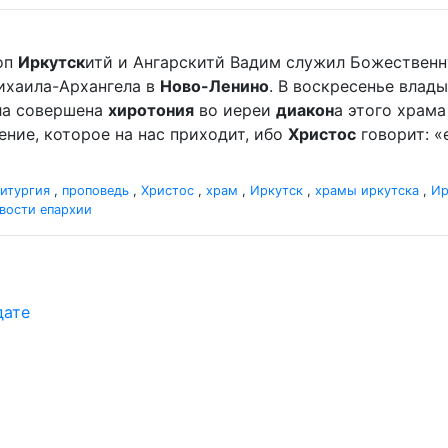
оп
Иркутск
итй и Ангарскитй Вадим служил Божественн
ихаила-Архангела в
Ново-Ленино
. В воскресенье влады
ыла совершена
хиротония
во иереи
диакон
а этого храм
ление, которое на нас приходит, ибо
Христос
говорит: «
итургия
,
проповедь
,
Христос
,
храм
,
Иркутск
,
храмы иркутска
,
Ир
вости епархии
дате