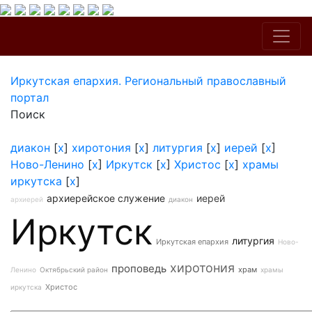
Иркутская епархия. Региональный православный
портал
Поиск
диакон
[
x
]
хиротония
[
x
]
литургия
[
x
]
иерей
[
x
]
Ново-Ленино
[
x
]
Иркутск
[
x
]
Христос
[
x
]
храмы
иркутска
[
x
]
архиерейское служение
иерей
архиерей
диакон
Иркутск
литургия
Иркутская епархия
Ново-
хиротония
проповедь
храм
Ленино
Октябрьский район
храмы
Христос
иркутска