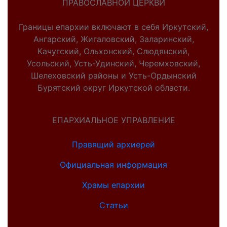
ПРАВОСЛАВНОЙ ЦЕРКВИ
Границы епархии включают в себя Иркутский,
Ангарский, Жигаловский, Заларинский,
Качугский, Ольхонский, Слюдянский,
Усольский, Усть-Удинский, Черемховский,
Шелеховский районы и Усть-Ордынский
Бурятский округ Иркутской области.
ЕПАРХИАЛЬНОЕ УПРАВЛЕНИЕ
Правящий архиерей
Официальная информация
Храмы епархии
Статьи