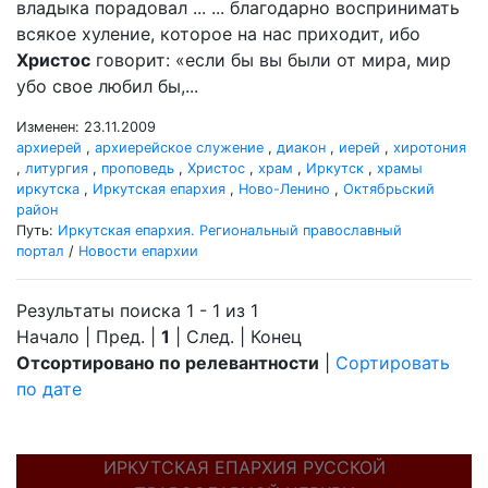
владыка порадовал ... ... благодарно воспринимать
всякое хуление, которое на нас приходит, ибо
Христос
говорит: «если бы вы были от мира, мир
убо свое любил бы,...
Изменен: 23.11.2009
архиерей
,
архиерейское служение
,
диакон
,
иерей
,
хиротония
,
литургия
,
проповедь
,
Христос
,
храм
,
Иркутск
,
храмы
иркутска
,
Иркутская епархия
,
Ново-Ленино
,
Октябрьский
район
Путь:
Иркутская епархия. Региональный православный
портал
/
Новости епархии
Результаты поиска 1 - 1 из 1
Начало | Пред. |
1
| След. | Конец
Отсортировано по релевантности
|
Сортировать
по дате
ИРКУТСКАЯ ЕПАРХИЯ РУССКОЙ