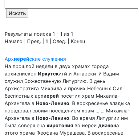
Результаты поиска 1 - 1 из 1
Начало | Пред. |
1
| След. | Конец
Арх
иерей
ские служения
На прошлой недели в двух храмах города
архиепископ
Иркутск
итй и Ангарскитй Вадим
служил Божественную Литургию. В день
Архистратига Михаила и прочих Небесных Сил
бесплотных арх
иерей
посетил храм Михаила-
Архангела в
Ново-Ленино
. В воскресенье владыка
порадовал своим посещением храм ... ... Михаила-
Архангела в
Ново-Ленино
. Во время Литургии им
была совершена
хиротония
во иереи
диакон
а
этого храма Феофана Мурашева. В воскресенье