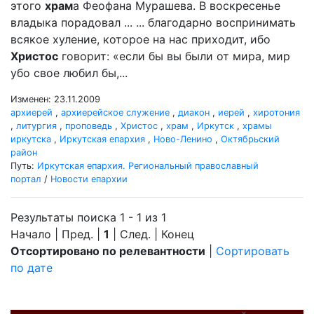
этого
храм
а Феофана Мурашева. В воскресенье
владыка порадовал ... ... благодарно воспринимать
всякое хуление, которое на нас приходит, ибо
Христос
говорит: «если бы вы были от мира, мир
убо свое любил бы,...
Изменен: 23.11.2009
архиерей
,
архиерейское служение
,
диакон
,
иерей
,
хиротония
,
литургия
,
проповедь
,
Христос
,
храм
,
Иркутск
,
храмы
иркутска
,
Иркутская епархия
,
Ново-Ленино
,
Октябрьский
район
Путь:
Иркутская епархия. Региональный православный
портал
/
Новости епархии
Результаты поиска 1 - 1 из 1
Начало | Пред. |
1
| След. | Конец
Отсортировано по релевантности
|
Сортировать
по дате