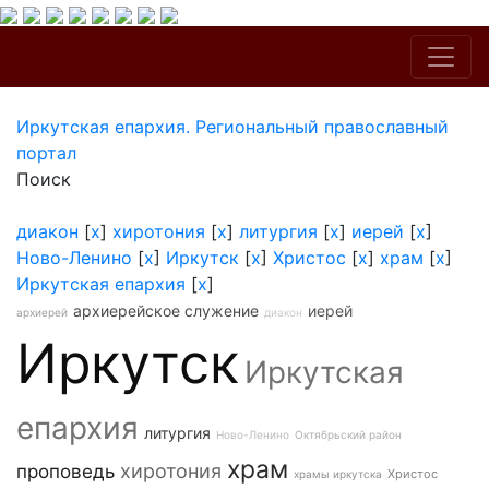
Иркутская епархия. Региональный православный
портал
Поиск
диакон
[
x
]
хиротония
[
x
]
литургия
[
x
]
иерей
[
x
]
Ново-Ленино
[
x
]
Иркутск
[
x
]
Христос
[
x
]
храм
[
x
]
Иркутская епархия
[
x
]
архиерейское служение
иерей
архиерей
диакон
Иркутск
Иркутская
епархия
литургия
Ново-Ленино
Октябрьский район
храм
хиротония
проповедь
Христос
храмы иркутска