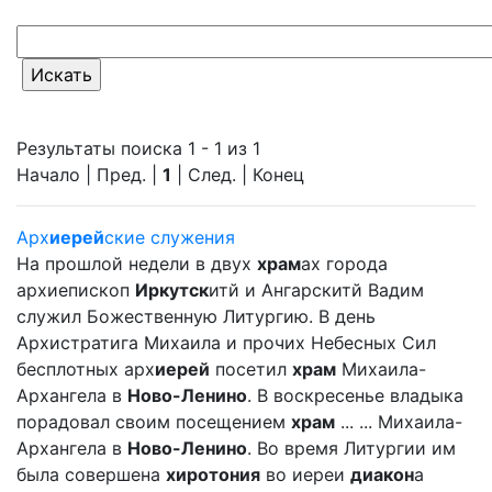
Результаты поиска 1 - 1 из 1
Начало | Пред. |
1
| След. | Конец
Арх
иерей
ские служения
На прошлой недели в двух
храм
ах города
архиепископ
Иркутск
итй и Ангарскитй Вадим
служил Божественную Литургию. В день
Архистратига Михаила и прочих Небесных Сил
бесплотных арх
иерей
посетил
храм
Михаила-
Архангела в
Ново-Ленино
. В воскресенье владыка
порадовал своим посещением
храм
... ... Михаила-
Архангела в
Ново-Ленино
. Во время Литургии им
была совершена
хиротония
во иереи
диакон
а