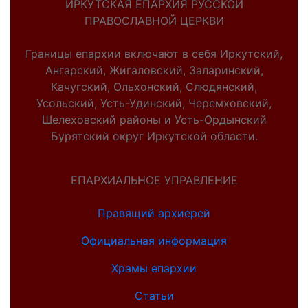
ИРКУТСКАЯ ЕПАРХИЯ РУССКОЙ
ПРАВОСЛАВНОЙ ЦЕРКВИ
Границы епархии включают в себя Иркутский,
Ангарский, Жигаловский, Заларинский,
Качугский, Ольхонский, Слюдянский,
Усольский, Усть-Удинский, Черемховский,
Шелеховский районы и Усть-Ордынский
Бурятский округ Иркутской области.
ЕПАРХИАЛЬНОЕ УПРАВЛЕНИЕ
Правящий архиерей
Официальная информация
Храмы епархии
Статьи