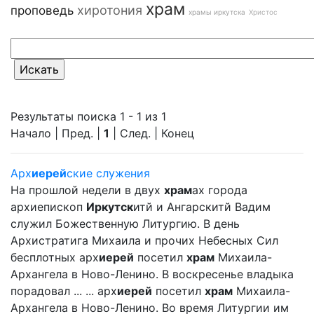
храм
хиротония
проповедь
храмы иркутска
Христос
Результаты поиска 1 - 1 из 1
Начало | Пред. |
1
| След. | Конец
Арх
иерей
ские служения
На прошлой недели в двух
храм
ах города
архиепископ
Иркутск
итй и Ангарскитй Вадим
служил Божественную Литургию. В день
Архистратига Михаила и прочих Небесных Сил
бесплотных арх
иерей
посетил
храм
Михаила-
Архангела в Ново-Ленино. В воскресенье владыка
порадовал ... ... арх
иерей
посетил
храм
Михаила-
Архангела в Ново-Ленино. Во время Литургии им