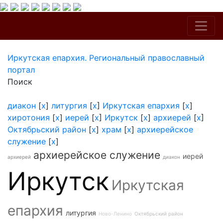
Иркутская епархия. Региональный православный
портал
Поиск
диакон
[
x
]
литургия
[
x
]
Иркутская епархия
[
x
]
хиротония
[
x
]
иерей
[
x
]
Иркутск
[
x
]
архиерей
[
x
]
Октябрьский район
[
x
]
храм
[
x
]
архиерейское
служение
[
x
]
архиерейское служение
иерей
архиерей
диакон
Иркутск
Иркутская
епархия
литургия
Ново-Ленино
Октябрьский район