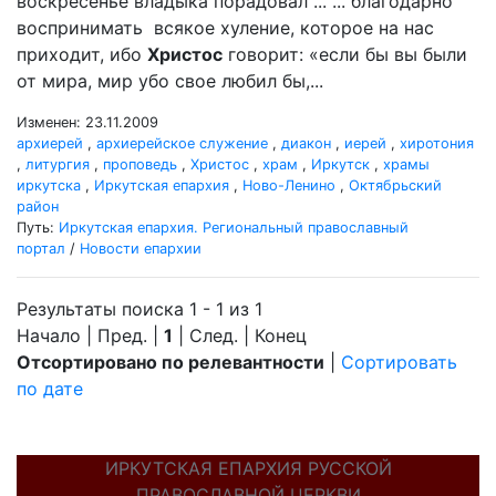
воскресенье владыка порадовал ... ... благодарно
воспринимать всякое хуление, которое на нас
приходит, ибо
Христос
говорит: «если бы вы были
от мира, мир убо свое любил бы,...
Изменен: 23.11.2009
архиерей
,
архиерейское служение
,
диакон
,
иерей
,
хиротония
,
литургия
,
проповедь
,
Христос
,
храм
,
Иркутск
,
храмы
иркутска
,
Иркутская епархия
,
Ново-Ленино
,
Октябрьский
район
Путь:
Иркутская епархия. Региональный православный
портал
/
Новости епархии
Результаты поиска 1 - 1 из 1
Начало | Пред. |
1
| След. | Конец
Отсортировано по релевантности
|
Сортировать
по дате
ИРКУТСКАЯ ЕПАРХИЯ РУССКОЙ
ПРАВОСЛАВНОЙ ЦЕРКВИ