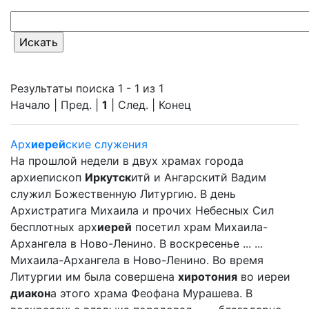
Результаты поиска 1 - 1 из 1
Начало | Пред. |
1
| След. | Конец
Арх
иерей
ские служения
На прошлой недели в двух храмах города
архиепископ
Иркутск
итй и Ангарскитй Вадим
служил Божественную Литургию. В день
Архистратига Михаила и прочих Небесных Сил
бесплотных арх
иерей
посетил храм Михаила-
Архангела в Ново-Ленино. В воскресенье ... ...
Михаила-Архангела в Ново-Ленино. Во время
Литургии им была совершена
хиротония
во иереи
диакон
а этого храма Феофана Мурашева. В