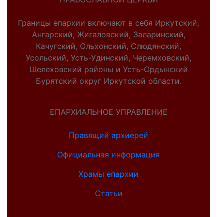
Границы епархии включают в себя Иркутский,
Ангарский, Жигаловский, Заларинский,
Качугский, Ольхонский, Слюдянский,
Усольский, Усть-Удинский, Черемховский,
Шелеховский районы и Усть-Ордынский
Бурятский округ Иркутской области.
ЕПАРХИАЛЬНОЕ УПРАВЛЕНИЕ
Правящий архиерей
Официальная информация
Храмы епархии
Статьи