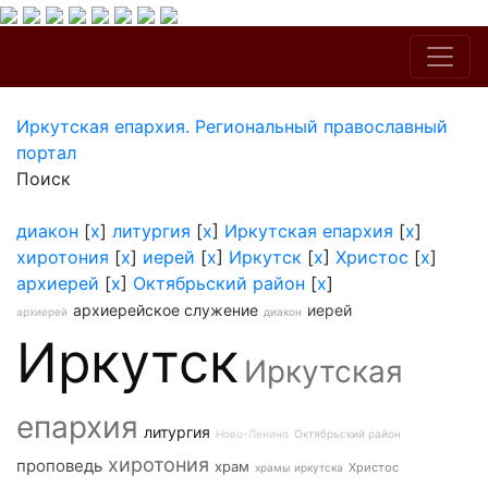
Иркутская епархия. Региональный православный
портал
Поиск
диакон
[
x
]
литургия
[
x
]
Иркутская епархия
[
x
]
хиротония
[
x
]
иерей
[
x
]
Иркутск
[
x
]
Христос
[
x
]
архиерей
[
x
]
Октябрьский район
[
x
]
архиерейское служение
иерей
архиерей
диакон
Иркутск
Иркутская
епархия
литургия
Ново-Ленино
Октябрьский район
хиротония
проповедь
храм
Христос
храмы иркутска