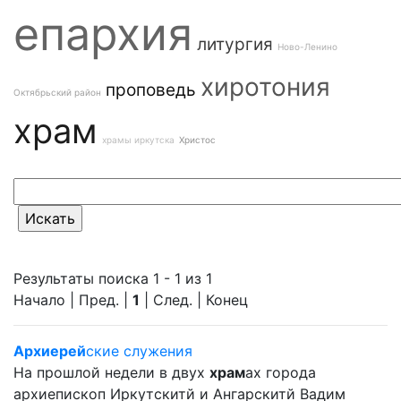
епархия
литургия
Ново-Ленино
хиротония
проповедь
Октябрьский район
храм
храмы иркутска
Христос
Результаты поиска 1 - 1 из 1
Начало | Пред. |
1
| След. | Конец
Архиерей
ские служения
На прошлой недели в двух
храм
ах города
архиепископ Иркутскитй и Ангарскитй Вадим