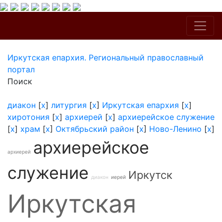
Иркутская епархия. Региональный православный
портал
Поиск
диакон
[
x
]
литургия
[
x
]
Иркутская епархия
[
x
]
хиротония
[
x
]
архиерей
[
x
]
архиерейское служение
[
x
]
храм
[
x
]
Октябрьский район
[
x
]
Ново-Ленино
[
x
]
архиерейское
архиерей
служение
Иркутск
диакон
иерей
Иркутская