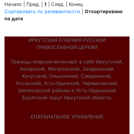
Начало | Пред. |
1
| След. | Конец
Сортировать по релевантности
|
Отсортировано
по дате
ИРКУТСКАЯ ЕПАРХИЯ РУССКОЙ
ПРАВОСЛАВНОЙ ЦЕРКВИ
Границы епархии включают в себя Иркутский,
Ангарский, Жигаловский, Заларинский,
Качугский, Ольхонский, Слюдянский,
Усольский, Усть-Удинский, Черемховский,
Шелеховский районы и Усть-Ордынский
Бурятский округ Иркутской области.
ЕПАРХИАЛЬНОЕ УПРАВЛЕНИЕ