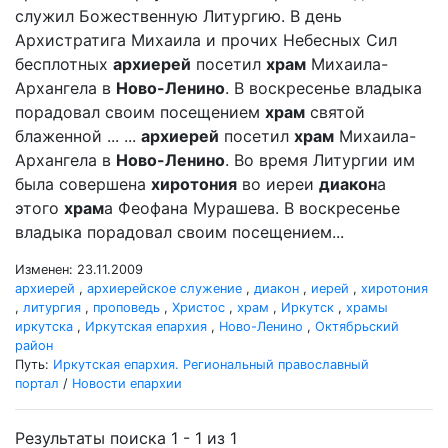
служил Божественную Литургию. В день
Архистратига Михаила и прочих Небесных Сил
бесплотных
архиерей
посетил
храм
Михаила-
Архангела в
Ново-Ленино
. В воскресенье владыка
порадовал своим посещением
храм
святой
блаженной ... ...
архиерей
посетил
храм
Михаила-
Архангела в
Ново-Ленино
. Во время Литургии им
была совершена
хиротония
во иереи
диакон
а
этого
храм
а Феофана Мурашева. В воскресенье
владыка порадовал своим посещением...
Изменен: 23.11.2009
архиерей
,
архиерейское служение
,
диакон
,
иерей
,
хиротония
,
литургия
,
проповедь
,
Христос
,
храм
,
Иркутск
,
храмы
иркутска
,
Иркутская епархия
,
Ново-Ленино
,
Октябрьский
район
Путь:
Иркутская епархия. Региональный православный
портал
/
Новости епархии
Результаты поиска 1 - 1 из 1